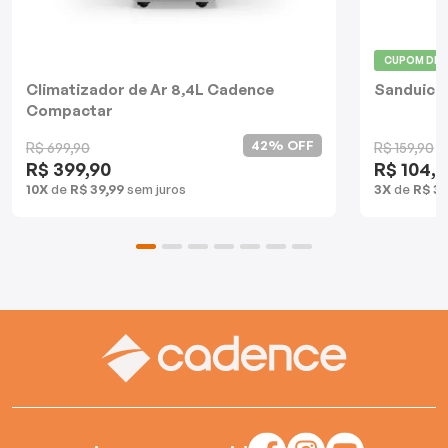
Batedeiras
CUPOM DE
Climatizador de Ar 8,4L Cadence
Sanduiche
Compactar
42% OFF
R$ 699,90
R$ 159,90
R$ 399,90
R$ 104,9
10X
de
R$ 39,99
sem juros
3X
de
R$ 34