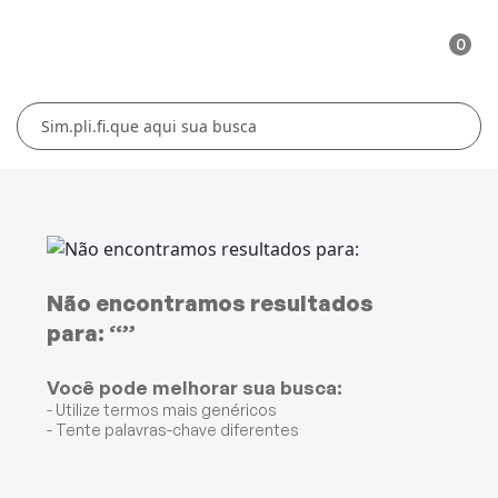
0
Cuidados Pessoais
Conforto Térmico
Cozinha
Lar
Blenders
Ferros e Passadeiras
Aquecedores
Escovas Secadoras
Liquidificadores
Climatizadores
Secadores
Grills e Sanduicheiras
Ventiladores
Cortadores de Cabelo
Não encontramos resultados
para: “”
Chaleiras Elétricas
Pranchas
Você pode melhorar sua busca:
Cafeteiras
- Utilize termos mais genéricos
- Tente palavras-chave diferentes
Fritadeiras