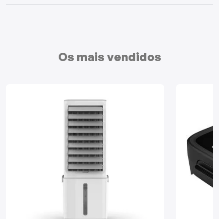
Mixers
Processadores
Os mais vendidos
Coifas
Churrasqueiras
Panelas Elétricas
Torradeiras
Máquina de Waffle
Bebedouros
Cooktops