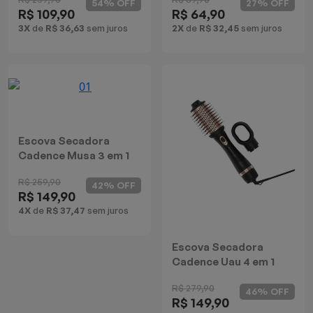
54% OFF
27% OFF
R$ 109,90
R$ 64,90
Batedeiras
3X
de
R$ 36,63
sem juros
2X
de
R$ 32,45
sem juros
Escova Secadora
Cadence Musa 3 em 1
R$ 259,90
42% OFF
R$ 149,90
4X
de
R$ 37,47
sem juros
Escova Secadora
Cadence Uau 4 em 1
R$ 279,90
46% OFF
R$ 149,90