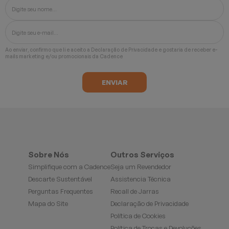
Ao enviar, confirmo que li e aceito a
Declaração de Privacidade
e gostaria de receber e-
mails marketing e/ou promocionais da Cadence
Sobre Nós
Outros Serviços
Simplifique com a Cadence
Seja um Revendedor
Descarte Sustentável
Assistencia Técnica
Perguntas Frequentes
Recall de Jarras
Mapa do Site
Declaração de Privacidade
Política de Cookies
Política de Trocas e Devoluções