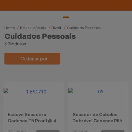
Mixers
Processadores
Home
Beleza e Saúde
Bivolt
Cuidados Pessoais
Coifas
Cuidados Pessoais
6 Produtos
Churrasqueiras
Ordenar por
Panelas Elétricas
Torradeiras
Máquina de Waffle
Bebedouros
Escova Secadora
Secador de Cabelos
Cadence Tô Pront@ 4
Dobrável Cadence Plié
Cooktops
em 1
R$ 239,90
R$ 89,90