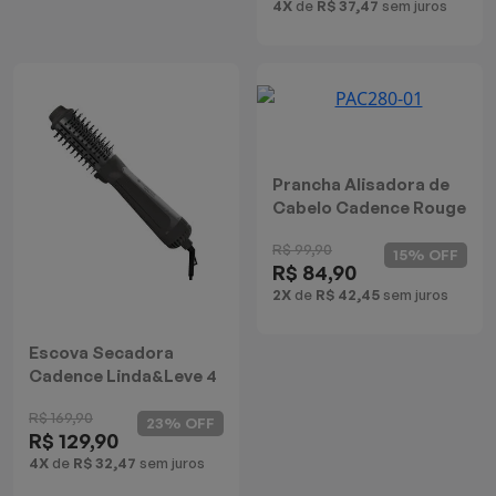
4X
de
R$ 37,47
sem juros
Prancha Alisadora de
Cabelo Cadence Rouge
Style
R$ 99,90
15% OFF
R$ 84,90
2X
de
R$ 42,45
sem juros
Escova Secadora
Cadence Linda&Leve 4
em 1
R$ 169,90
23% OFF
R$ 129,90
4X
de
R$ 32,47
sem juros