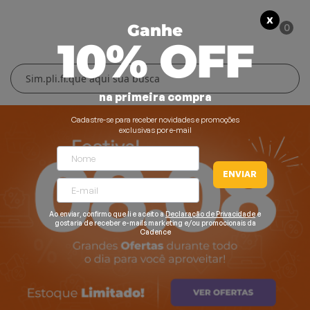
X
0
Ganhe
10% OFF
Cuidados Pessoais
Conforto Térmico
Cozinha
Lar
na primeira compra
Blenders
Ferros e Passadeiras
Aquecedores
Escovas Secadoras
Cadastre-se para receber novidades e promoções
exclusivas por e-mail
Liquidificadores
Climatizadores
Secadores
ENVIAR
Grills e Sanduicheiras
Ventiladores
Cortadores de Cabelo
Chaleiras Elétricas
Pranchas
Ao enviar, confirmo que li e aceito a
Declaração de Privacidade
e
gostaria de receber e-mails marketing e/ou promocionais da
Cadence
Cafeteiras
Fritadeiras