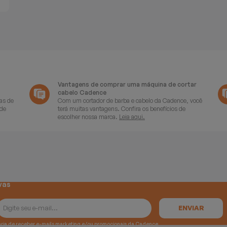
Vantagens de comprar uma máquina de cortar
cabelo Cadence
as de
Com um cortador de barba e cabelo da Cadence, você
 de
terá muitas vantagens. Confira os benefícios de
escolher nossa marca.
Leia aqui.
vas
e gostaria de receber e-mails marketing e/ou promocionais da Cadence