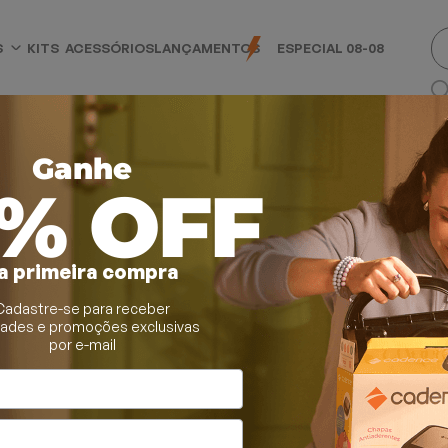
S
KITS
ACESSÓRIOS
LANÇAMENTOS
ESPECIAL 08-08
Ganhe
0% OFF
a primeira compra
Cadastre-se para receber
rtadores de Cabelo
dades e promoções exclusivas
por e-mail