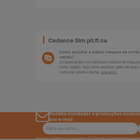
Batedeiras
Cadence Sim.pli.fi.ca
Como escolher a melhor máquina de cortar
cabelo?
A Cadence tem os melhores modelos de máquin
cortar cabelo. Veja como escolher, além de dicas
cortes de cabelo e barba.
Leia aqui.
Receba novidades e promoções exclusi
por e-mail
Ao enviar, confirmo que li e aceito a
Declaração de Privacidade