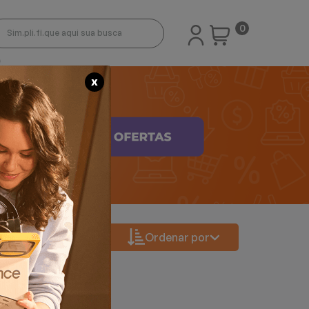
0
X
Ordenar por