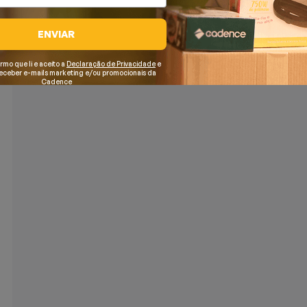
ENVIAR
irmo que li e aceito a
Declaração de Privacidade
e
receber e-mails marketing e/ou promocionais da
Cadence