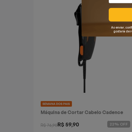
Mixers
Processadores
Ao enviar, conf
gostaria de 
Coifas
Churrasqueiras
Panelas Elétricas
Torradeiras
Máquina de Waffle
Bebedouros
Máquina de Cortar Cabelo Cadence
Simple Cut
Cooktops
R$ 59,90
22% OFF
R$ 76,90