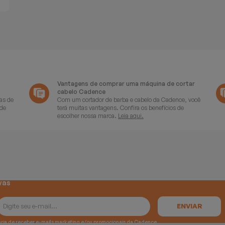
Vantagens de comprar uma máquina de cortar
cabelo Cadence
as de
Com um cortador de barba e cabelo da Cadence, você
 de
terá muitas vantagens. Confira os benefícios de
escolher nossa marca.
Leia aqui.
vas
e gostaria de receber e-mails marketing e/ou promocionais da Cadence