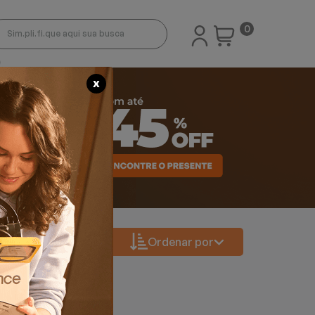
0
X
Ordenar por