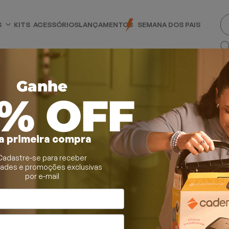
S
KITS
ACESSÓRIOS
LANÇAMENTOS
SEMANA DOS PAIS
Ganhe
0% OFF
a primeira compra
Cadastre-se para receber
rtadores de Cabelo
dades e promoções exclusivas
por e-mail