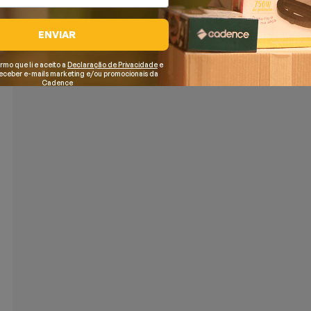
ENVIAR
irmo que li e aceito a
Declaração de Privacidade
e
receber e-mails marketing e/ou promocionais da
Cadence