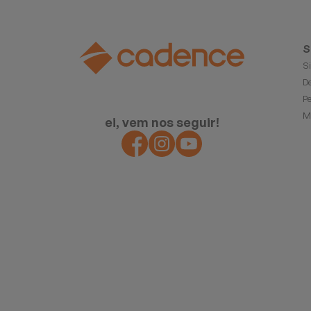
S
S
D
P
M
ei, vem nos seguir!