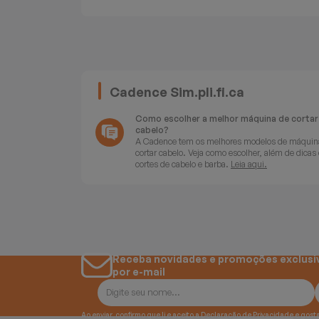
Batedeiras
Cadence Sim.pli.fi.ca
Como escolher a melhor máquina de cortar
cabelo?
A Cadence tem os melhores modelos de máquin
cortar cabelo. Veja como escolher, além de dicas
cortes de cabelo e barba.
Leia aqui.
Receba novidades e promoções exclusi
por e-mail
Ao enviar, confirmo que li e aceito a
Declaração de Privacidade