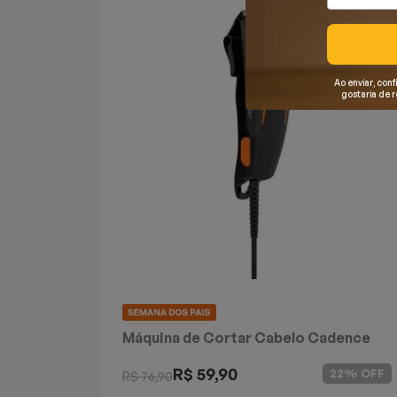
Mixers
Processadores
Ao enviar, conf
gostaria de 
Coifas
Churrasqueiras
Panelas Elétricas
Torradeiras
Máquina de Waffle
Bebedouros
Máquina de Cortar Cabelo Cadence
Simple Cut
Cooktops
R$ 59,90
22% OFF
R$ 76,90