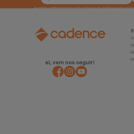
Ao enviar, confirmo que li e aceito a
Declaração de Privacidade
S
S
D
P
M
ei, vem nos seguir!