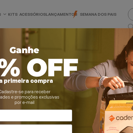
S
KITS
ACESSÓRIOS
LANÇAMENTOS
SEMANA DOS PAIS
Ganhe
0% OFF
a primeira compra
Cadastre-se para receber
as Alisadoras
dades e promoções exclusivas
por e-mail