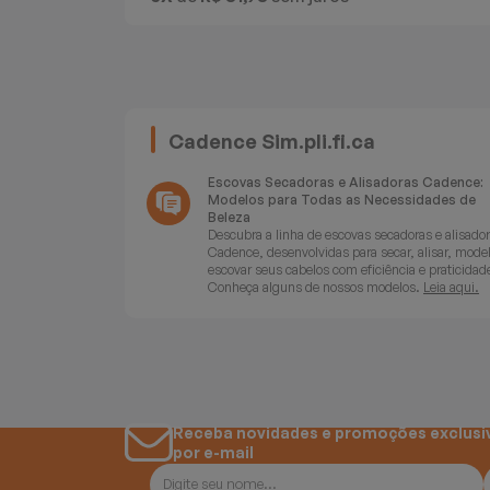
Batedeiras
Cadence Sim.pli.fi.ca
Escovas Secadoras e Alisadoras Cadence:
Modelos para Todas as Necessidades de
Beleza
Descubra a linha de escovas secadoras e alisado
Cadence, desenvolvidas para secar, alisar, model
escovar seus cabelos com eficiência e praticidad
Conheça alguns de nossos modelos.
Leia aqui.
Receba novidades e promoções exclusi
por e-mail