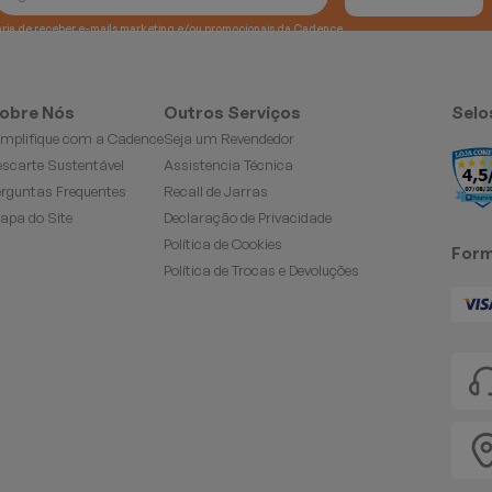
e gostaria de receber e-mails marketing e/ou promocionais da Cadence
obre Nós
Outros Serviços
Selo
implifique com a Cadence
Seja um Revendedor
escarte Sustentável
Assistencia Técnica
erguntas Frequentes
Recall de Jarras
apa do Site
Declaração de Privacidade
Política de Cookies
Form
Política de Trocas e Devoluções