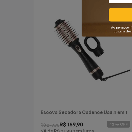
Mixers
Processadores
Ao enviar, conf
gostaria de 
Coifas
Churrasqueiras
Panelas Elétricas
Torradeiras
Máquina de Waffle
Bebedouros
Escova Secadora Cadence Uau 4 em 1
Cooktops
R$ 159,90
42% OFF
R$ 279,90
5X
de
R$ 31,98
sem juros