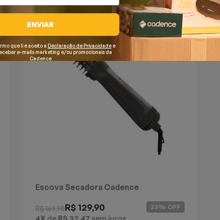
ENVIAR
irmo que li e aceito a
Declaração de Privacidade
e
receber e-mails marketing e/ou promocionais da
Cadence
Escova Secadora Cadence
Linda&Leve 4 em 1
R$ 129,90
23% OFF
R$ 169,90
4X
de
R$ 32,47
sem juros