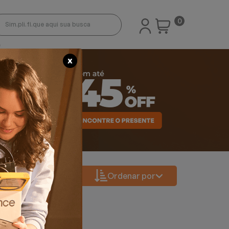
0
X
Ordenar por