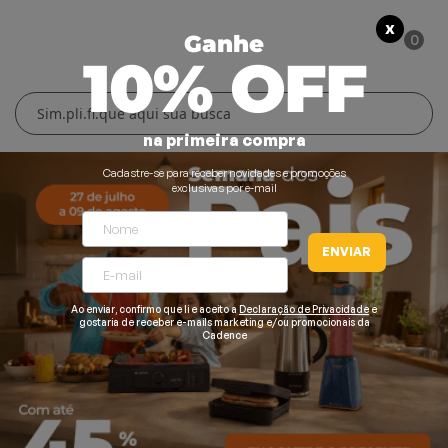
X
0
Ganhe
10% OFF
Cuidados Pessoais
Conforto Térmico
Cozinha
Lar
na primeira compra
Blenders
Ferros e Passadeiras
Aquecedores
Escovas Secadoras
Cadastre-se para receber novidades e promoções
exclusivas por e-mail
Liquidificadores
Climatizadores
Secadores
ENVIAR
Grills e Sanduicheiras
Ventiladores
Cortadores de Cabelo
Chaleiras Elétricas
Pranchas
Ao enviar, confirmo que li e aceito a
Declaração de Privacidade
e
gostaria de receber e-mails marketing e/ou promocionais da
Cadence
Cafeteiras
Fritadeiras