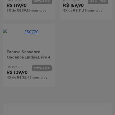
50% OFF
42% OFF
R$ 119,90
R$ 159,90
Batedeiras
3X
de
R$ 39,96
sem juros
5X
de
R$ 31,98
sem juros
Escova Secadora
Cadence Linda&Leve 4
em 1
R$ 169,90
23% OFF
R$ 129,90
4X
de
R$ 32,47
sem juros