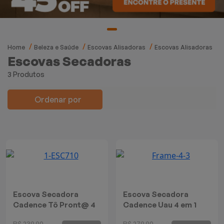
Mixers
Processadores
Home
Beleza e Saúde
Escovas Alisadoras
Escovas Alisadoras
Coifas
Escovas Secadoras
3 Produtos
Churrasqueiras
Ordenar por
Panelas Elétricas
Torradeiras
Máquina de Waffle
Bebedouros
Escova Secadora
Escova Secadora
Cadence Tô Pront@ 4
Cadence Uau 4 em 1
Cooktops
em 1
R$ 239,90
R$ 279,90