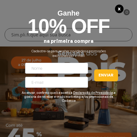
X
0
Ganhe
10% OFF
Cuidados Pessoais
Conforto Térmico
Cozinha
Lar
na primeira compra
Blenders
Ferros e Passadeiras
Aquecedores
Escovas Secadoras
Cadastre-se para receber novidades e promoções
exclusivas por e-mail
Liquidificadores
Climatizadores
Secadores
ENVIAR
Grills e Sanduicheiras
Ventiladores
Cortadores de Cabelo
Ao enviar, confirmo que li e aceito a
Declaração de Privacidade
e
Chaleiras Elétricas
Pranchas
gostaria de receber e-mails marketing e/ou promocionais da
Cadence
Cafeteiras
Fritadeiras