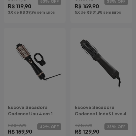
50% OFF
38% OFF
R$ 119,90
R$ 159,90
Batedeiras
3X
de
R$ 39,96
sem juros
5X
de
R$ 31,98
sem juros
Escova Secadora
Escova Secadora
Cadence Uau 4 em 1
Cadence Linda&Leve 4
em 1
R$ 279,90
R$ 169,90
42% OFF
23% OFF
R$ 159,90
R$ 129,90