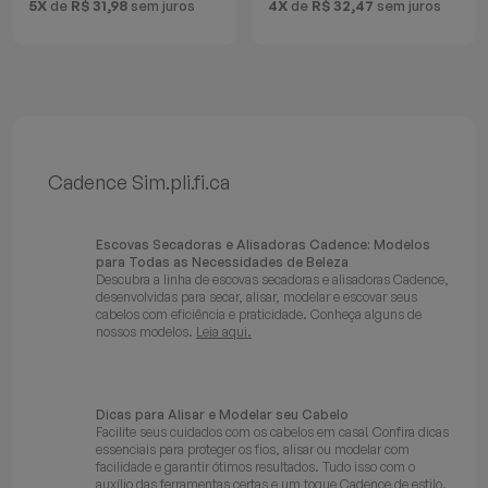
5X
de
R$ 31,98
sem juros
4X
de
R$ 32,47
sem juros
Cadence Sim.pli.fi.ca
Escovas Secadoras e Alisadoras Cadence: Modelos
para Todas as Necessidades de Beleza
Descubra a linha de escovas secadoras e alisadoras Cadence,
desenvolvidas para secar, alisar, modelar e escovar seus
cabelos com eficiência e praticidade. Conheça alguns de
nossos modelos.
Leia aqui.
Dicas para Alisar e Modelar seu Cabelo
Facilite seus cuidados com os cabelos em casa! Confira dicas
essenciais para proteger os fios, alisar ou modelar com
facilidade e garantir ótimos resultados. Tudo isso com o
auxílio das ferramentas certas e um toque Cadence de estilo.