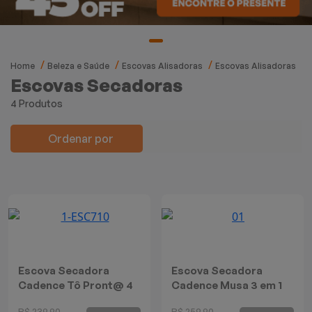
Mixers
Processadores
Home
Beleza e Saúde
Escovas Alisadoras
Escovas Alisadoras
Coifas
Escovas Secadoras
4 Produtos
Churrasqueiras
Ordenar por
Panelas Elétricas
Torradeiras
Máquina de Waffle
Bebedouros
Escova Secadora
Escova Secadora
Cadence Tô Pront@ 4
Cadence Musa 3 em 1
Cooktops
em 1
R$ 239,90
R$ 259,90