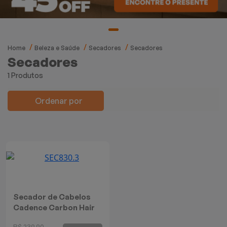
Mixers
Processadores
Home
Beleza e Saúde
Secadores
Secadores
Coifas
Secadores
1 Produtos
Churrasqueiras
Ordenar por
Panelas Elétricas
Torradeiras
Máquina de Waffle
Bebedouros
Secador de Cabelos
Cadence Carbon Hair
Cooktops
Titanium
R$ 239,90