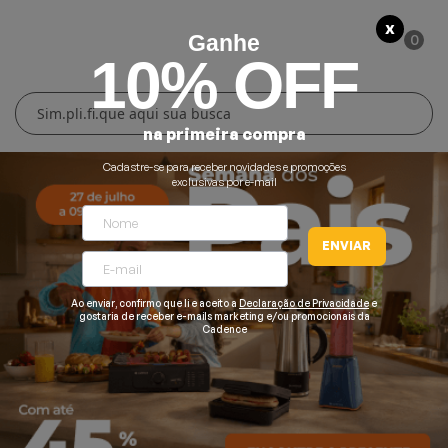
X
0
Ganhe
10% OFF
Cuidados Pessoais
Conforto Térmico
Cozinha
Lar
na primeira compra
Blenders
Ferros e Passadeiras
Aquecedores
Escovas Secadoras
Cadastre-se para receber novidades e promoções
exclusivas por e-mail
Liquidificadores
Climatizadores
Secadores
ENVIAR
Grills e Sanduicheiras
Ventiladores
Cortadores de Cabelo
Ao enviar, confirmo que li e aceito a
Declaração de Privacidade
e
Chaleiras Elétricas
Pranchas
gostaria de receber e-mails marketing e/ou promocionais da
Cadence
Cafeteiras
Fritadeiras