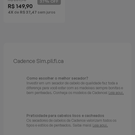
37% OFF
R$ 149,90
Batedeiras
4X
de
R$ 37,47
sem juros
Cadence Sim.pli.fi.ca
Como escolher o melhor secador?
Investir em um secador de cabelo de qualidade faz toda a
diferença para você estar com as madeixas sempre bonitas e
bem penteadas. Conheça os modelos da Cadence!
Leia aqui.
Praticidade para cabelos lisos e cacheados
Os secadores de cabelos da Cadence valorizam todos os
tipos e estilos de penteados. Saiba mais!
Leia aqui.