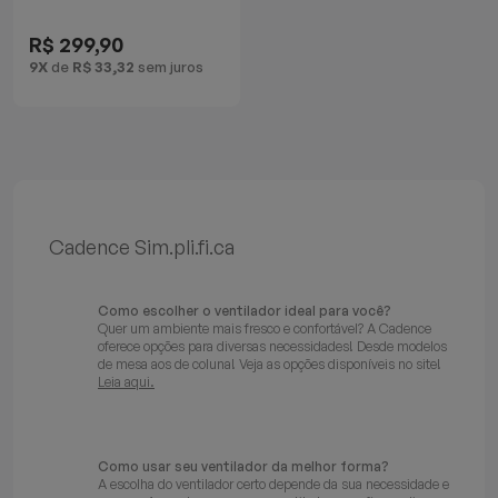
Coluna
Batedeiras
R$ 299,90
9X
de
R$ 33,32
sem juros
Cadence Sim.pli.fi.ca
Como escolher o ventilador ideal para você?
Quer um ambiente mais fresco e confortável? A Cadence
oferece opções para diversas necessidades! Desde modelos
de mesa aos de coluna! Veja as opções disponíveis no site!
Leia aqui.
Como usar seu ventilador da melhor forma?
A escolha do ventilador certo depende da sua necessidade e