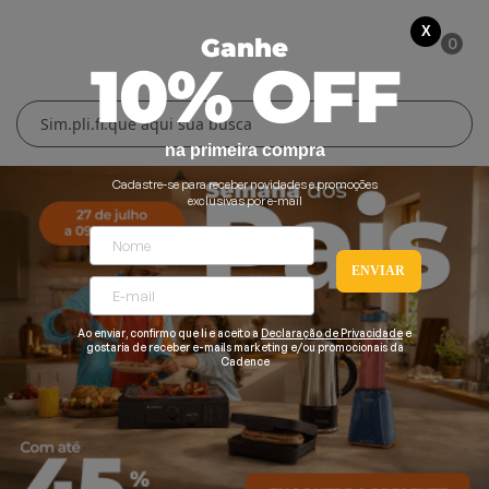
X
0
Ganhe
10% OFF
Cuidados Pessoais
Conforto Térmico
Cozinha
Lar
na primeira compra
Blenders
Ferros e Passadeiras
Aquecedores
Escovas Secadoras
Cadastre-se para receber novidades e promoções
exclusivas por e-mail
Liquidificadores
Climatizadores
Secadores
ENVIAR
Grills e Sanduicheiras
Ventiladores
Cortadores de Cabelo
Chaleiras Elétricas
Pranchas
Ao enviar, confirmo que li e aceito a
Declaração de Privacidade
e
gostaria de receber e-mails marketing e/ou promocionais da
Cadence
Cafeteiras
Fritadeiras