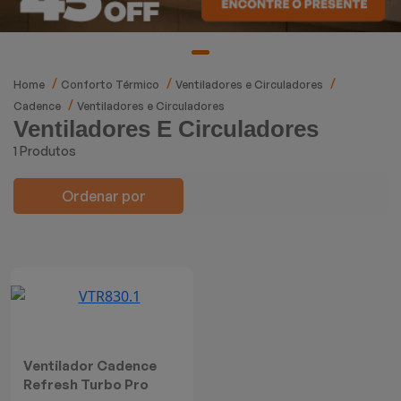
Mixers
Processadores
Home
Conforto Térmico
Ventiladores e Circuladores
Coifas
Cadence
Ventiladores e Circuladores
Ventiladores E Circuladores
Churrasqueiras
1 Produtos
Panelas Elétricas
Ordenar por
Torradeiras
Máquina de Waffle
Bebedouros
Ventilador Cadence
Cooktops
Refresh Turbo Pro