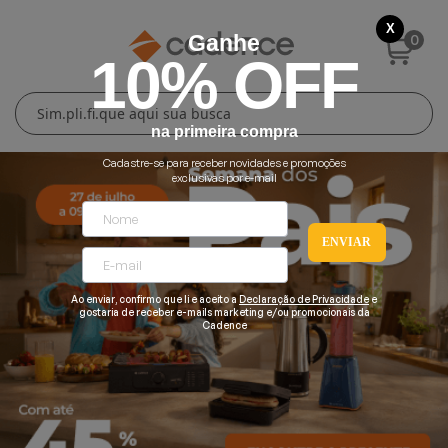
X
0
Ganhe
10% OFF
Cuidados Pessoais
Conforto Térmico
Cozinha
Lar
na primeira compra
Blenders
Ferros e Passadeiras
Aquecedores
Escovas Secadoras
Cadastre-se para receber novidades e promoções
exclusivas por e-mail
Liquidificadores
Climatizadores
Secadores
ENVIAR
Grills e Sanduicheiras
Ventiladores
Cortadores de Cabelo
Ao enviar, confirmo que li e aceito a
Declaração de Privacidade
e
Chaleiras Elétricas
Pranchas
gostaria de receber e-mails marketing e/ou promocionais da
Cadence
Cafeteiras
Fritadeiras