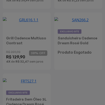
10X
de
R$ 39,99
sem juros
8X
de
R$ 31,23
sem juros
Grill Cadence Multiuso
Sanduicheira Cadence
Contrast
Dream Rosé Gold
R$ 209,90
Produto Esgotado
38% OFF
R$ 129,90
4X
de
R$ 32,47
sem juros
Fritadeira Sem Óleo 3L
Cadence Dream Rosé