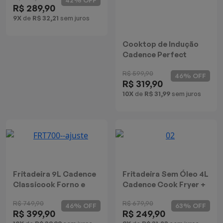
R$ 289,90
Batedeiras
9X
de
R$ 32,21
sem juros
Cooktop de Indução
Cadence Perfect
Cuisine
R$ 599,90
46% OFF
R$ 319,90
10X
de
R$ 31,99
sem juros
Fritadeira 9L Cadence
Fritadeira Sem Óleo 4L
Classicook Forno e
Cadence Cook Fryer +
Fryer 2 em 1
R$ 749,90
R$ 679,90
46% OFF
63% OFF
R$ 399,90
R$ 249,90