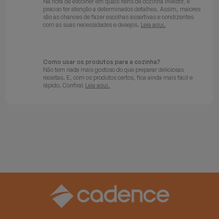
Na hora de escolher em quais itens de cozinha investir, é
preciso ter atenção a determinados detalhes. Assim, maiores
são as chances de fazer escolhas assertivas e condizentes
com as suas necessidades e desejos.
Leia aqui.
Como usar os produtos para a cozinha?
Não tem nada mais gostoso do que preparar deliciosas
receitas. E, com os produtos certos, fica ainda mais fácil e
rápido. Confira!
Leia aqui.