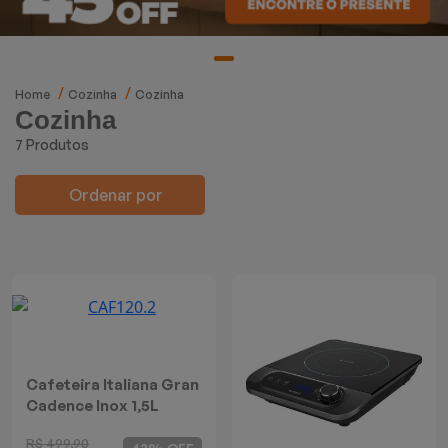
Mixers
Processadores
Home
Cozinha
Cozinha
Cozinha
Coifas
7 Produtos
Churrasqueiras
Ordenar por
Panelas Elétricas
Torradeiras
Máquina de Waffle
Bebedouros
Cafeteira Italiana Gran
Cadence Inox 1,5L
Cooktops
R$ 499,90
42% OFF