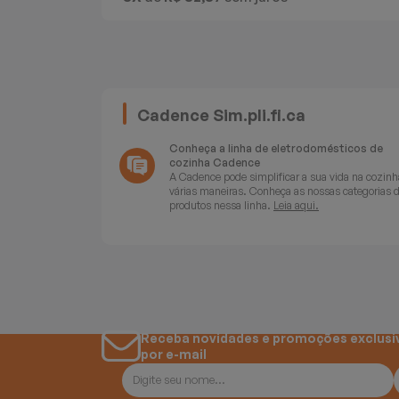
Batedeiras
Cadence Sim.pli.fi.ca
Conheça a linha de eletrodomésticos de
cozinha Cadence
A Cadence pode simplificar a sua vida na cozinh
várias maneiras. Conheça as nossas categorias 
produtos nessa linha.
Leia aqui.
Receba novidades e promoções exclusi
por e-mail