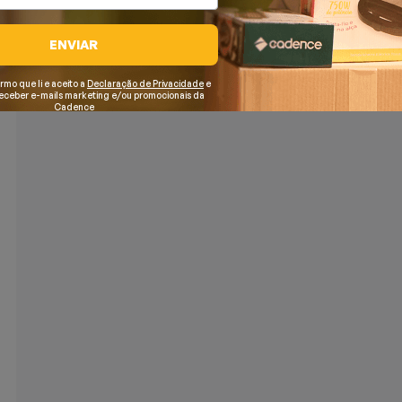
ENVIAR
irmo que li e aceito a
Declaração de Privacidade
e
receber e-mails marketing e/ou promocionais da
Cadence