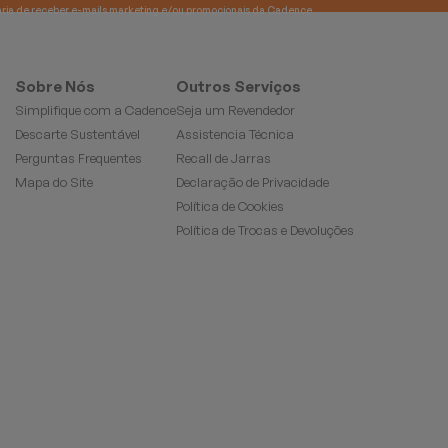
e gostaria de receber e-mails marketing e/ou promocionais da Cadence
Sobre Nós
Outros Serviços
Simplifique com a Cadence
Seja um Revendedor
Descarte Sustentável
Assistencia Técnica
Perguntas Frequentes
Recall de Jarras
Mapa do Site
Declaração de Privacidade
Política de Cookies
Política de Trocas e Devoluções