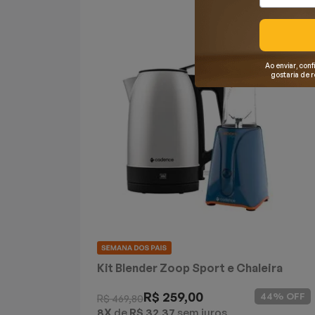
Mixers
Processadores
Ao enviar, conf
gostaria de 
Coifas
Churrasqueiras
Panelas Elétricas
Torradeiras
Máquina de Waffle
Bebedouros
Kit Blender Zoop Sport e Chaleira
Elétrica Inox Cadence
Cooktops
R$ 259,00
44% OFF
R$ 469,80
8X
de
R$ 32,37
sem juros