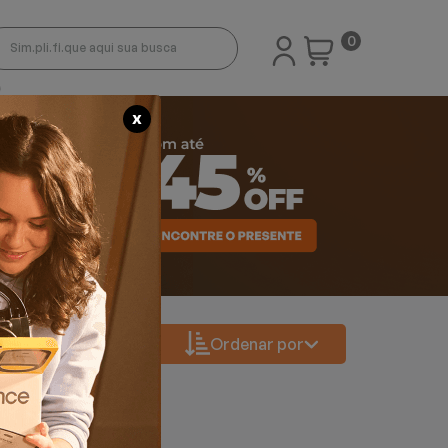
0
X
Ordenar por