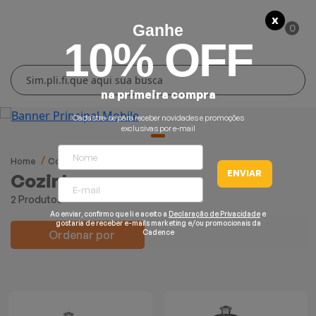
X
0
Ganhe
10% OFF
Cuidados Pessoais
Conforto Térmico
Cozinha
Lar
na primeira compra
Blenders
Ferros e Passadeiras
Aquecedores
Escovas Secadoras
Cadastre-se para receber novidades e promoções
exclusivas por e-mail
Liquidificadores
Climatizadores
Secadores
Home
Cozinha
Cozinha
ENVIAR
Cozinha
Grills e Sanduicheiras
Ventiladores
Cortadores de Cabelo
2 Produtos
Ao enviar, confirmo que li e aceito a
Declaração de Privacidade
e
Chaleiras Elétricas
Pranchas
gostaria de receber e-mails marketing e/ou promocionais da
Ordenar por
Cadence
Cafeteiras
Fritadeiras