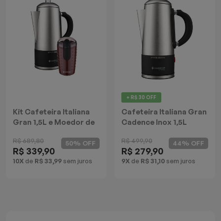
Mixers
Processadores
Coifas
Churrasqueiras
+ R$ 30 OFF
Panelas Elétricas
Kit Cafeteira Italiana
Cafeteira Italiana Gran
Gran 1,5L e Moedor de
Cadence Inox 1,5L
Torradeiras
Café Cadence
R$ 689,80
R$ 499,90
50% OFF
44% OFF
R$ 339,90
R$ 279,90
Máquina de Waffle
10X
de
R$ 33,99
sem juros
9X
de
R$ 31,10
sem juros
Bebedouros
Cooktops