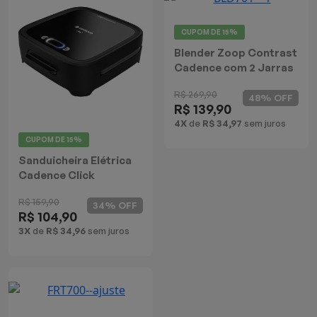
Mixers
CUPOM DE
15%
Processadores
Blender Zoop Contrast
Cadence com 2 Jarras
Coifas
R$ 269,90
48% OFF
R$ 139,90
Churrasqueiras
4X
de
R$ 34,97
sem juros
CUPOM DE
15%
Panelas Elétricas
Sanduicheira Elétrica
Cadence Click
Torradeiras
R$ 159,90
34% OFF
R$ 104,90
Máquina de Waffle
3X
de
R$ 34,96
sem juros
Bebedouros
Cooktops