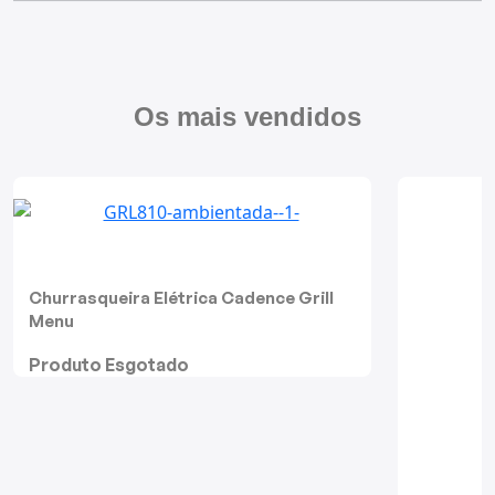
Mixers
Processadores
Os mais vendidos
Coifas
Churrasqueiras
Panelas Elétricas
Torradeiras
Churrasqueira Elétrica Cadence Grill
Menu
Máquina de Waffle
Produto Esgotado
Bebedouros
Cooktops