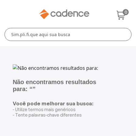
0
Cuidados Pessoais
Conforto Térmico
Cozinha
Lar
Blenders
Ferros e Passadeiras
Aquecedores
Escovas Secadoras
Liquidificadores
Climatizadores
Secadores
Grills e Sanduicheiras
Ventiladores
Cortadores de Cabelo
Não encontramos resultados
para: “”
Chaleiras Elétricas
Pranchas
Você pode melhorar sua busca:
Cafeteiras
- Utilize termos mais genéricos
- Tente palavras-chave diferentes
Fritadeiras