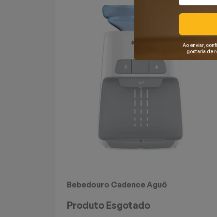
Mixers
Processadores
Ao enviar, conf
gostaria de 
Coifas
Churrasqueiras
Panelas Elétricas
Torradeiras
Máquina de Waffle
Bebedouros
Bebedouro Cadence Aguô
Cooktops
Produto Esgotado