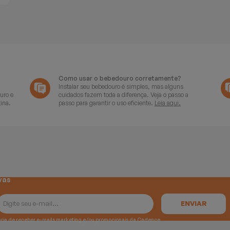
Como usar o bebedouro corretamente?
Instalar seu bebedouro é simples, mas alguns
uro e
cuidados fazem toda a diferença. Veja o passo a
ina.
passo para garantir o uso eficiente.
Leia aqui.
vas
e gostaria de receber e-mails marketing e/ou promocionais da Cadence