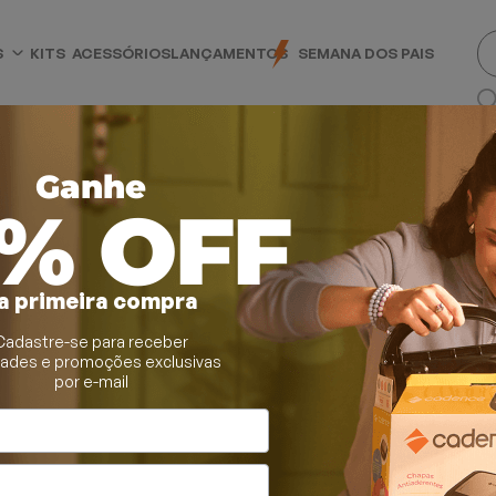
S
KITS
ACESSÓRIOS
LANÇAMENTOS
SEMANA DOS PAIS
Ganhe
0% OFF
a primeira compra
Cadastre-se para receber
douros e Purificadores
dades e promoções exclusivas
por e-mail