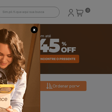
0
X
Ordenar por