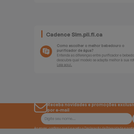
Batedeiras
Cadence Sim.pli.fi.ca
Como escolher o melhor bebedouro o
purificador de água?
Entenda as diferenças entre purificador e bebedo
descubra qual modelo se adapta melhor à sua rot
Leia aqui.
Receba novidades e promoções exclusi
por e-mail
Ao enviar, confirmo que li e aceito a
Declaração de Privacidade