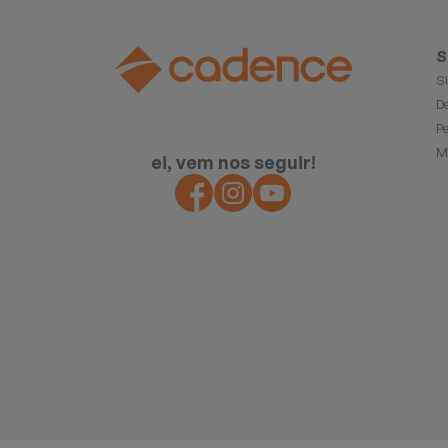
S
S
D
P
M
ei, vem nos seguir!