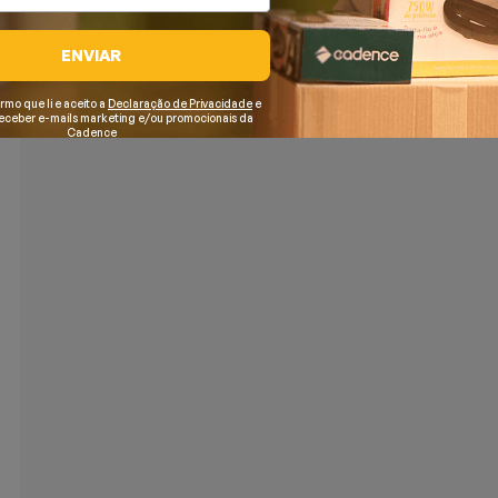
ENVIAR
irmo que li e aceito a
Declaração de Privacidade
e
receber e-mails marketing e/ou promocionais da
Cadence