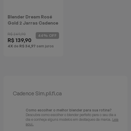
Blender Dream Rosé
Gold 2 Jarras Cadence
R$ 249,90
44% OFF
R$ 139,90
4X
de
R$ 34,97
sem juros
Cadence Sim.pli.fi.ca
Como escolher o melhor blender para sua rotina?
Descubra como escolher o blender perfeito para o seu dia a
dia e conheça alguns modelos em destaques da marca.
Leia
aqui.