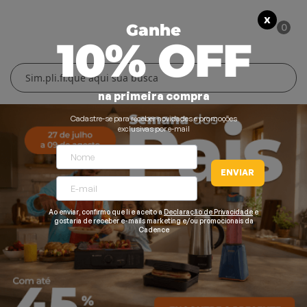
X
0
Ganhe
10% OFF
Cuidados Pessoais
Conforto Térmico
Cozinha
Lar
na primeira compra
Blenders
Ferros e Passadeiras
Aquecedores
Escovas Secadoras
Cadastre-se para receber novidades e promoções
exclusivas por e-mail
Liquidificadores
Climatizadores
Secadores
ENVIAR
Grills e Sanduicheiras
Ventiladores
Cortadores de Cabelo
Chaleiras Elétricas
Pranchas
Ao enviar, confirmo que li e aceito a
Declaração de Privacidade
e
gostaria de receber e-mails marketing e/ou promocionais da
Cadence
Cafeteiras
Fritadeiras