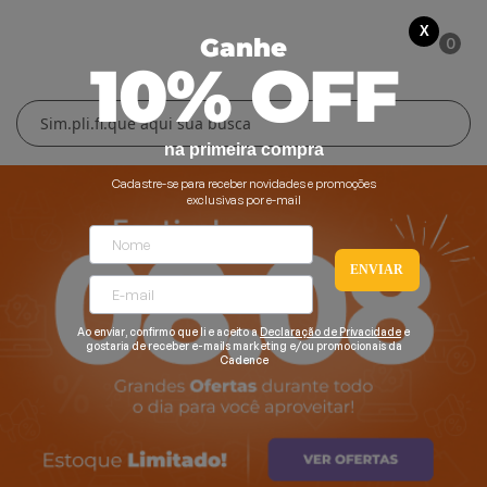
X
0
Ganhe
10% OFF
Cuidados Pessoais
Conforto Térmico
Cozinha
Lar
na primeira compra
Blenders
Ferros e Passadeiras
Aquecedores
Escovas Secadoras
Cadastre-se para receber novidades e promoções
exclusivas por e-mail
Liquidificadores
Climatizadores
Secadores
ENVIAR
Grills e Sanduicheiras
Ventiladores
Cortadores de Cabelo
Chaleiras Elétricas
Pranchas
Ao enviar, confirmo que li e aceito a
Declaração de Privacidade
e
gostaria de receber e-mails marketing e/ou promocionais da
Cadence
Cafeteiras
Fritadeiras