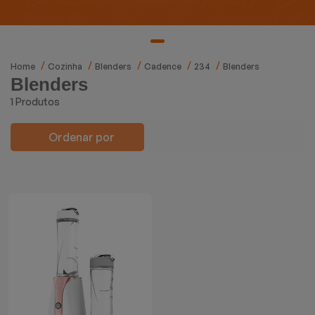
Mixers
Processadores
Home
Cozinha
Blenders
Cadence
234
Blenders
Blenders
Coifas
1 Produtos
Churrasqueiras
Ordenar por
Panelas Elétricas
Torradeiras
Máquina de Waffle
Bebedouros
Cooktops