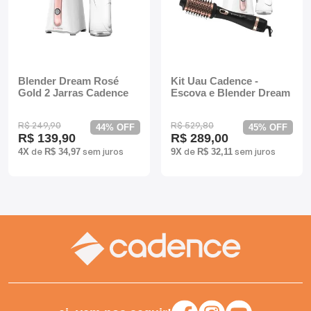
Mixers
Processadores
Coifas
Blender Dream Rosé
Kit Uau Cadence -
Gold 2 Jarras Cadence
Escova e Blender Dream
Churrasqueiras
R$ 249,90
R$ 529,80
44% OFF
45% OFF
R$ 139,90
R$ 289,00
Panelas Elétricas
de
sem juros
de
sem juros
4X
R$ 34,97
9X
R$ 32,11
Torradeiras
Máquina de Waffle
Bebedouros
Cooktops