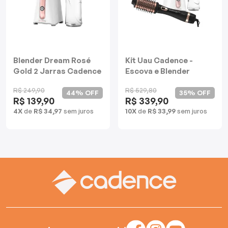
Mixers
Processadores
Coifas
Blender Dream Rosé
Kit Uau Cadence -
Gold 2 Jarras Cadence
Escova e Blender
Dream
Churrasqueiras
R$ 249,90
R$ 529,80
44% OFF
35% OFF
R$ 139,90
R$ 339,90
Panelas Elétricas
4X
de
R$ 34,97
sem juros
10X
de
R$ 33,99
sem juros
Torradeiras
Máquina de Waffle
Bebedouros
Cooktops