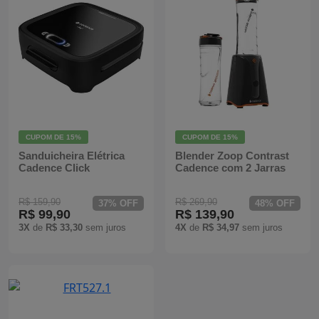
Mixers
Processadores
Coifas
Churrasqueiras
CUPOM DE
15%
CUPOM DE
15%
Panelas Elétricas
Sanduicheira Elétrica
Blender Zoop Contrast
Cadence Click
Cadence com 2 Jarras
Torradeiras
R$ 159,90
R$ 269,90
37% OFF
48% OFF
R$ 99,90
R$ 139,90
Máquina de Waffle
3X
de
R$ 33,30
sem juros
4X
de
R$ 34,97
sem juros
Bebedouros
Cooktops