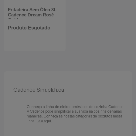
Batedeiras
Fritadeira Sem Óleo 3L
Cadence Dream Rosé
Gold
Produto Esgotado
Cadence Sim.pli.fi.ca
Conheça a linha de eletrodomésticos de cozinha Cadence
A Cadence pode simplificar a sua vida na cozinha de várias
maneiras. Conheça as nossas categorias de produtos nessa
linha.
Leia aqui.