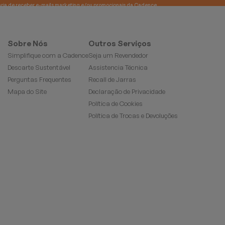
e gostaria de receber e-mails marketing e/ou promocionais da Cadence
Sobre Nós
Outros Serviços
Simplifique com a Cadence
Seja um Revendedor
Descarte Sustentável
Assistencia Técnica
Perguntas Frequentes
Recall de Jarras
Mapa do Site
Declaração de Privacidade
Política de Cookies
Política de Trocas e Devoluções