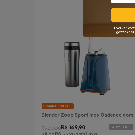
Mixers
Processadores
Ao enviar, conf
gostaria de 
Coifas
Churrasqueiras
Panelas Elétricas
Torradeiras
Máquina de Waffle
Bebedouros
Blender Zoop Sport Inox Cadence com
2 Jarras
Cooktops
R$ 169,90
43% OFF
R$ 299,90
5X
de
R$ 33,98
sem juros