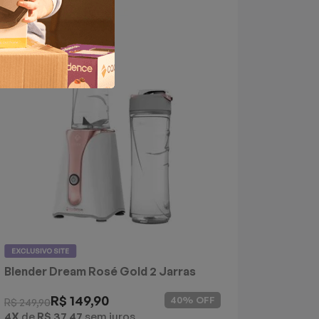
Blender Dream Rosé Gold 2 Jarras
Cadence
R$ 149,90
40% OFF
R$ 249,90
4X
de
R$ 37,47
sem juros