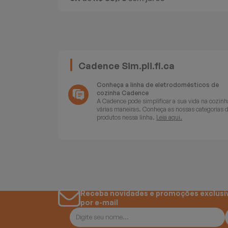
Batedeiras
Cadence Sim.pli.fi.ca
Conheça a linha de eletrodomésticos de
cozinha Cadence
A Cadence pode simplificar a sua vida na cozinh
várias maneiras. Conheça as nossas categorias 
produtos nessa linha.
Leia aqui.
Receba novidades e promoções exclusi
por e-mail