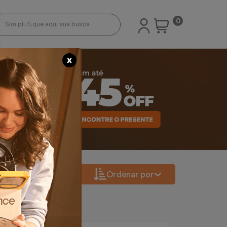
0
X
Ordenar por