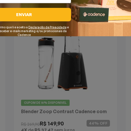
ENVIAR
irmo que li e aceito a
Declaração de Privacidade
e
receber e-mails marketing e/ou promocionais da
Cadence
CUPOM DE
15%
DISPONIVEL
Blender Zoop Contrast Cadence com
2 Jarras
R$ 149,90
44% OFF
R$ 269,90
4X
de
R$ 37,47
sem juros