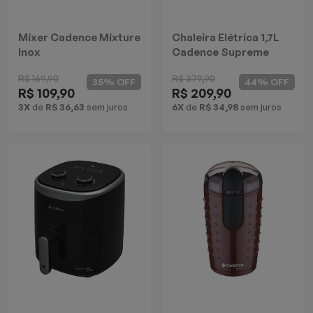
Mixer Cadence Mixture
Chaleira Elétrica 1,7L
Inox
Cadence Supreme
Control Inox
R$ 169,90
R$ 379,90
35% OFF
44% OFF
R$ 109,90
R$ 209,90
3X
de
R$ 36,63
sem juros
6X
de
R$ 34,98
sem juros