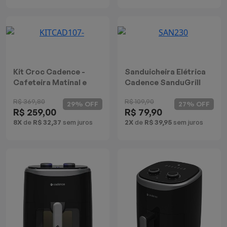
Kit Croc Cadence -
Sanduicheira Elétrica
Cafeteira Matinal e
Cadence SanduGrill
Torradeira Croc
Preta
R$ 369,80
R$ 109,90
29% OFF
27% OFF
R$ 259,00
R$ 79,90
8X
de
R$ 32,37
sem juros
2X
de
R$ 39,95
sem juros