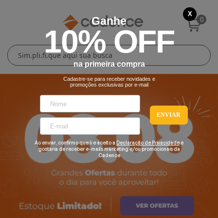
X
0
Ganhe
10% OFF
Cuidados Pessoais
Conforto Térmico
Cozinha
Lar
na primeira compra
Blenders
Ferros e Passadeiras
Aquecedores
Escovas Secadoras
Cadastre-se para receber novidades e
promoções exclusivas por e-mail
Liquidificadores
Climatizadores
Secadores
ENVIAR
Grills e Sanduicheiras
Ventiladores
Cortadores de Cabelo
Ao enviar, confirmo que li e aceito a
Declaração de Privacidade
e
Chaleiras Elétricas
Pranchas
gostaria de receber e-mails marketing e/ou promocionais da
Cadence
Cafeteiras
Fritadeiras