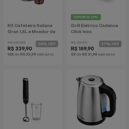
Batedeiras
CUPOM DE
20%
Kit Cafeteira Italiana
Grill Elétrico Cadence
Gran 1,5L e Moedor de
Click Inox
Café Cadence
R$ 689,80
R$ 219,90
50% OFF
27% OFF
R$ 339,90
R$ 159,90
10X
de
R$ 33,99
sem juros
5X
de
R$ 31,98
sem juros