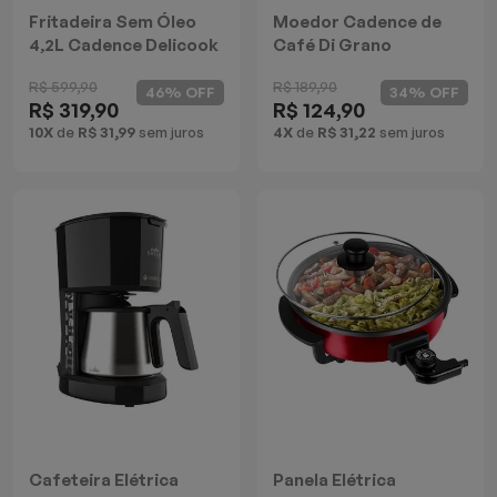
Fritadeira Sem Óleo
Moedor Cadence de
4,2L Cadence Delicook
Café Di Grano
Fryer
R$ 599,90
R$ 189,90
46% OFF
34% OFF
R$ 319,90
R$ 124,90
10X
de
R$ 31,99
sem juros
4X
de
R$ 31,22
sem juros
Cafeteira Elétrica
Panela Elétrica