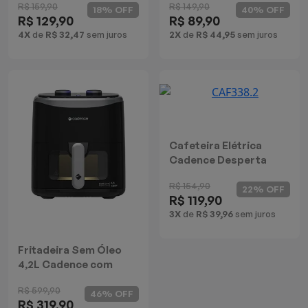
R$ 159,90
R$ 149,90
18% OFF
40% OFF
R$ 129,90
R$ 89,90
4X
de
R$ 32,47
sem juros
2X
de
R$ 44,95
sem juros
Cafeteira Elétrica
Cadence Desperta
Contrast
R$ 154,90
22% OFF
R$ 119,90
3X
de
R$ 39,96
sem juros
Fritadeira Sem Óleo
4,2L Cadence com
Visor Delicook Fryer
R$ 599,90
Show
46% OFF
R$ 319,90