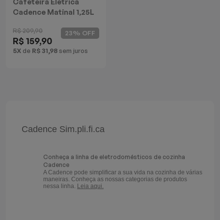
Cafeteira Elétrica
Cadence Matinal 1,25L
R$ 209,90
23% OFF
R$ 159,90
5X
de
R$ 31,98
sem juros
Cadence Sim.pli.fi.ca
Conheça a linha de eletrodomésticos de cozinha
Cadence
A Cadence pode simplificar a sua vida na cozinha de várias
maneiras. Conheça as nossas categorias de produtos
nessa linha.
Leia aqui.