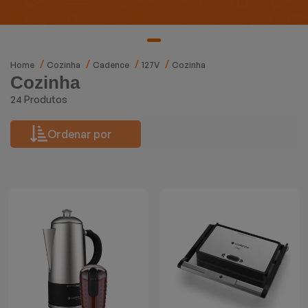
Mixers
Processadores
Home
Cozinha
Cadence
127V
Cozinha
Cozinha
Coifas
24 Produtos
Churrasqueiras
Ordenar por
Panelas Elétricas
Torradeiras
Máquina de Waffle
Bebedouros
Cooktops