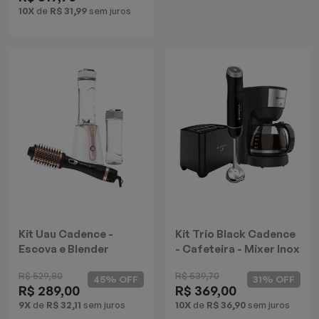
10X
de
R$ 31,99
sem juros
Kit Uau Cadence -
Kit Trio Black Cadence
Escova e Blender
- Cafeteira - Mixer Inox
Dream
- Torradeira
R$ 529,80
R$ 539,70
45% OFF
31% OFF
R$ 289,00
R$ 369,00
9X
de
R$ 32,11
sem juros
10X
de
R$ 36,90
sem juros