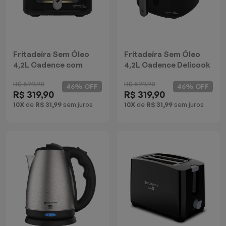
Fritadeira Sem Óleo
Fritadeira Sem Óleo
4,2L Cadence com
4,2L Cadence Delicook
Visor Delicook Fryer
Fryer
R$ 599,90
R$ 599,90
Show
46% OFF
46% OFF
R$ 319,90
R$ 319,90
10X
de
R$ 31,99
sem juros
10X
de
R$ 31,99
sem juros