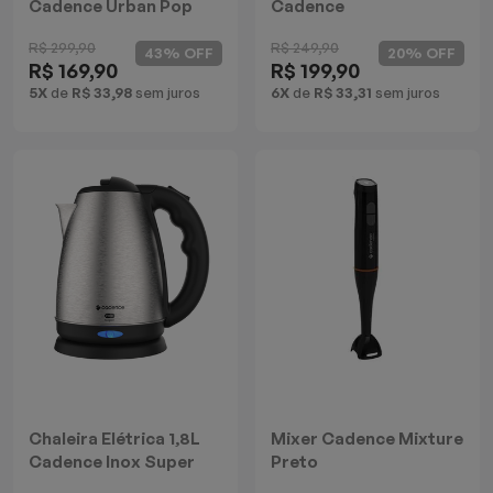
Cadence Urban Pop
Cadence
Inox
Multifuncional Rouge
R$ 299,90
R$ 249,90
43% OFF
20% OFF
R$ 169,90
R$ 199,90
5X
de
R$ 33,98
sem juros
6X
de
R$ 33,31
sem juros
Chaleira Elétrica 1,8L
Mixer Cadence Mixture
Cadence Inox Super
Preto