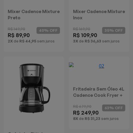
Mixer Cadence Mixture
Mixer Cadence Mixture
Preto
Inox
R$ 149,90
R$ 169,90
40% OFF
35% OFF
R$ 89,90
R$ 109,90
2X
de
R$ 44,95
sem juros
3X
de
R$ 36,63
sem juros
Fritadeira Sem Óleo 4L
Cadence Cook Fryer +
R$ 679,90
63% OFF
R$ 249,90
8X
de
R$ 31,23
sem juros