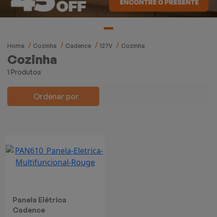
Mixers
Processadores
Home
Cozinha
Cadence
127V
Cozinha
Coifas
Cozinha
1 Produtos
Churrasqueiras
Ordenar por
Panelas Elétricas
Torradeiras
Máquina de Waffle
Bebedouros
Panela Elétrica
Cooktops
Cadence