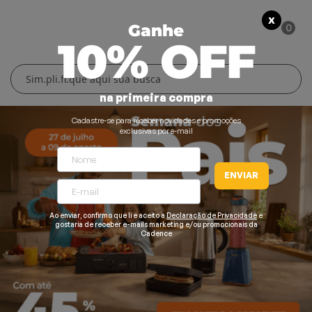
X
0
Ganhe
10% OFF
Cuidados Pessoais
Conforto Térmico
Cozinha
Lar
na primeira compra
Blenders
Ferros e Passadeiras
Aquecedores
Escovas Secadoras
Cadastre-se para receber novidades e promoções
exclusivas por e-mail
Liquidificadores
Climatizadores
Secadores
ENVIAR
Grills e Sanduicheiras
Ventiladores
Cortadores de Cabelo
Chaleiras Elétricas
Pranchas
Ao enviar, confirmo que li e aceito a
Declaração de Privacidade
e
gostaria de receber e-mails marketing e/ou promocionais da
Cadence
Cafeteiras
Fritadeiras