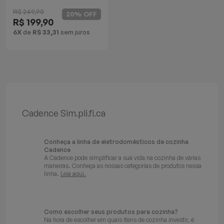
Multifuncional Rouge
Batedeiras
R$ 249,90
20% OFF
R$ 199,90
6X
de
R$ 33,31
sem juros
Cadence Sim.pli.fi.ca
Conheça a linha de eletrodomésticos de cozinha
Cadence
A Cadence pode simplificar a sua vida na cozinha de várias
maneiras. Conheça as nossas categorias de produtos nessa
linha.
Leia aqui.
Como escolher seus produtos para cozinha?
Na hora de escolher em quais itens de cozinha investir, é