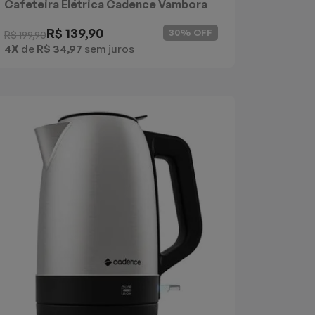
Cafeteira Elétrica Cadence Vambora
com Copo Térmico
R$ 139,90
30% OFF
R$ 199,90
4X
de
R$ 34,97
sem juros