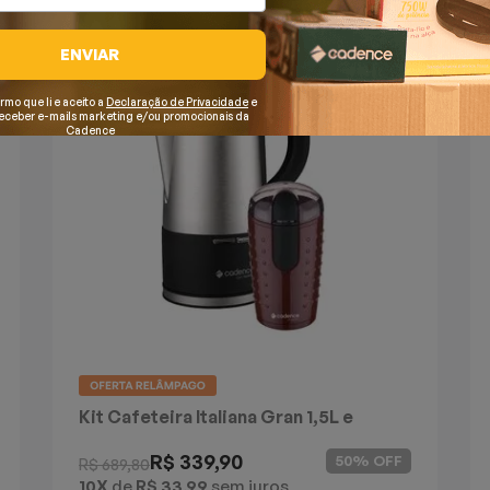
ENVIAR
irmo que li e aceito a
Declaração de Privacidade
e
receber e-mails marketing e/ou promocionais da
Cadence
Kit Cafeteira Italiana Gran 1,5L e
Moedor de Café Cadence
R$ 339,90
50% OFF
R$ 689,80
10X
de
R$ 33,99
sem juros