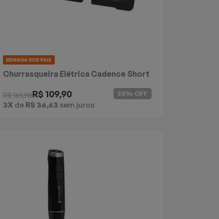
Churrasqueira Elétrica Cadence Short
Grill
R$ 109,90
35% OFF
R$ 169,90
3X
de
R$ 36,63
sem juros