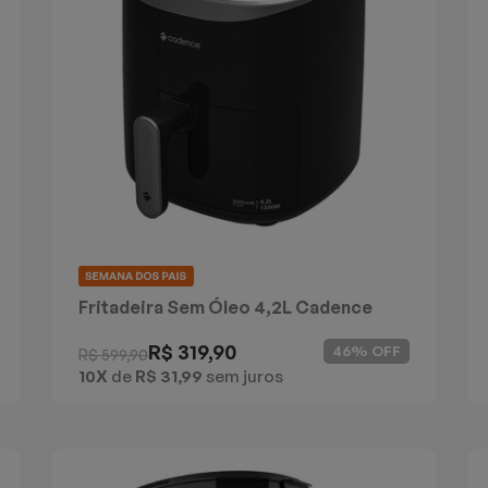
Fritadeira Sem Óleo 4,2L Cadence
Delicook Fryer
R$ 319,90
46% OFF
R$ 599,90
10X
de
R$ 31,99
sem juros