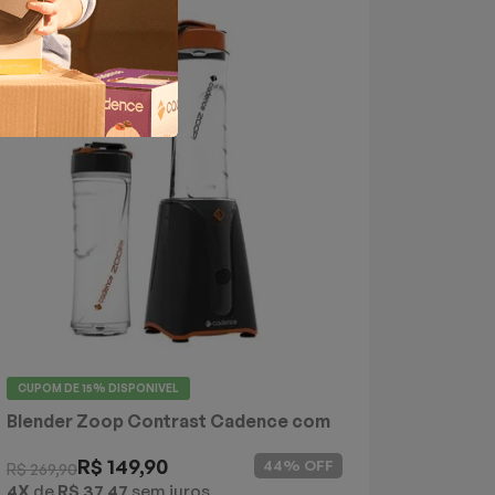
CUPOM DE
15%
DISPONIVEL
Blender Zoop Contrast Cadence com
2 Jarras
R$ 149,90
44% OFF
R$ 269,90
4X
de
R$ 37,47
sem juros