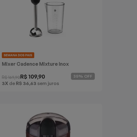
Mixer Cadence Mixture Inox
R$ 109,90
35% OFF
R$ 169,90
3X
de
R$ 36,63
sem juros