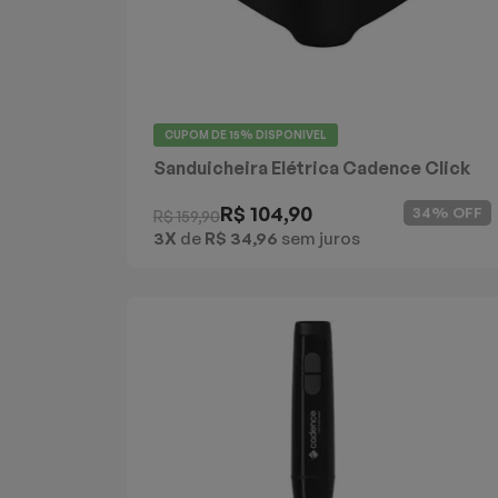
CUPOM DE
15%
DISPONIVEL
Sanduicheira Elétrica Cadence Click
R$ 104,90
34% OFF
R$ 159,90
3X
de
R$ 34,96
sem juros