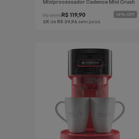
Miniprocessador Cadence Mini Crush
Preto
R$ 119,90
14% OFF
R$ 139,90
3X
de
R$ 39,96
sem juros