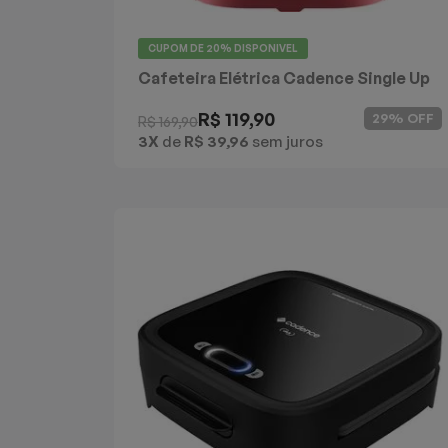
CUPOM DE
20%
DISPONIVEL
Cafeteira Elétrica Cadence Single Up
R$ 119,90
29% OFF
R$ 169,90
3X
de
R$ 39,96
sem juros