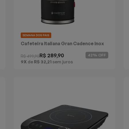
Cafeteira Italiana Gran Cadence Inox
1,5L
R$ 289,90
42% OFF
R$ 499,90
9X
de
R$ 32,21
sem juros