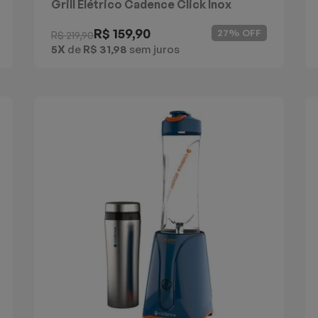
Grill Elétrico Cadence Click Inox
R$ 159,90
27% OFF
R$ 219,90
5X
de
R$ 31,98
sem juros