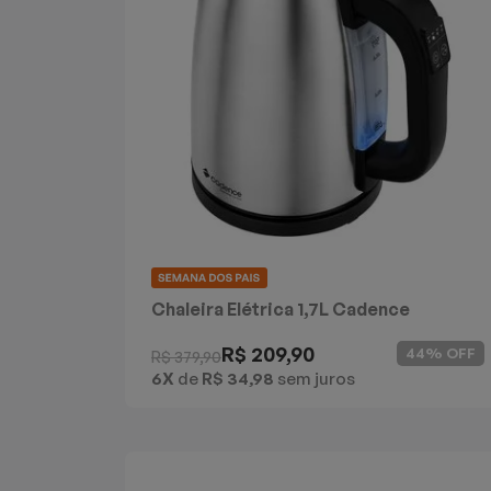
Chaleira Elétrica 1,7L Cadence
Supreme Control Inox
R$ 209,90
44% OFF
R$ 379,90
6X
de
R$ 34,98
sem juros