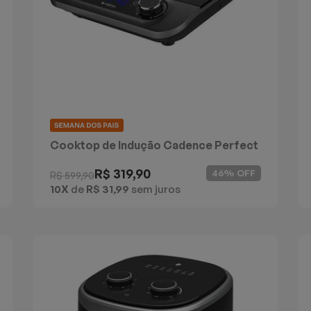
Cooktop de Indução Cadence Perfect
Cuisine
R$ 319,90
46% OFF
R$ 599,90
10X
de
R$ 31,99
sem juros