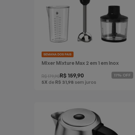
Mixer Mixture Max 2 em 1 em Inox
Cadence
R$ 159,90
11% OFF
R$ 179,90
5X
de
R$ 31,98
sem juros