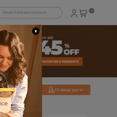
0
X
Ordenar por