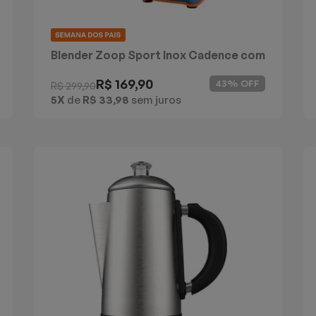
Blender Zoop Sport Inox Cadence com
2 Jarras
R$ 169,90
43% OFF
R$ 299,90
5X
de
R$ 33,98
sem juros