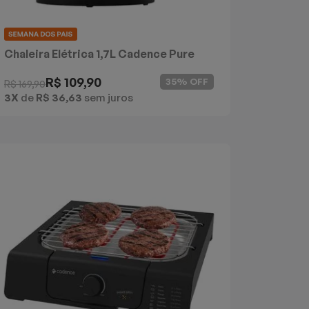
Chaleira Elétrica 1,7L Cadence Pure
Inox
R$ 109,90
35% OFF
R$ 169,90
3X
de
R$ 36,63
sem juros