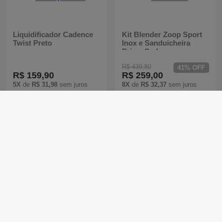
Liquidificador Cadence
Kit Blender Zoop Sport
Twist Preto
Inox e Sanduicheira
Prime Cadence
R$ 439,80
41% OFF
R$ 159,90
R$ 259,00
5X
de
R$ 31,98
sem juros
8X
de
R$ 32,37
sem juros
Liquidificador Cadence
Hit Preto
R$ 189,90
6X
de
R$ 31,65
sem juros