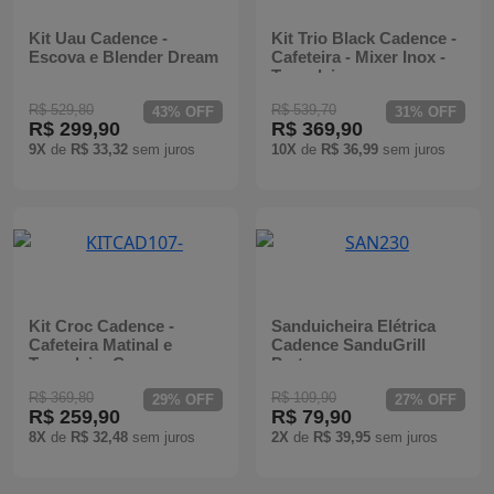
Kit Uau Cadence -
Kit Trio Black Cadence -
Escova e Blender Dream
Cafeteira - Mixer Inox -
Torradeira
R$ 529,80
R$ 539,70
43% OFF
31% OFF
R$ 299,90
R$ 369,90
9X
de
R$ 33,32
sem juros
10X
de
R$ 36,99
sem juros
Kit Croc Cadence -
Sanduicheira Elétrica
Cafeteira Matinal e
Cadence SanduGrill
Torradeira Croc
Preta
R$ 369,80
R$ 109,90
29% OFF
27% OFF
R$ 259,90
R$ 79,90
8X
de
R$ 32,48
sem juros
2X
de
R$ 39,95
sem juros