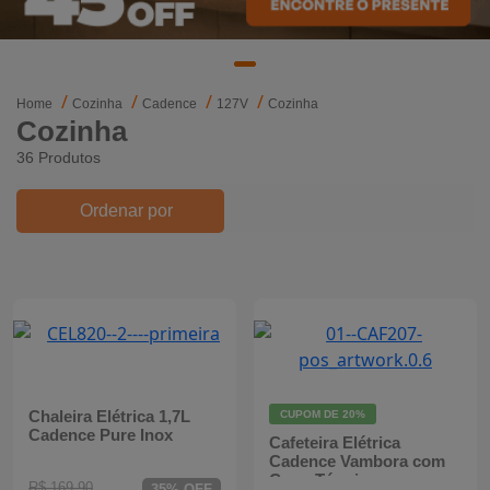
Mixers
Processadores
Home
Cozinha
Cadence
127V
Cozinha
Cozinha
Coifas
36 Produtos
Churrasqueiras
Ordenar por
Panelas Elétricas
Torradeiras
Máquina de Waffle
Bebedouros
Chaleira Elétrica 1,7L
CUPOM DE
20%
Cadence Pure Inox
Cafeteira Elétrica
Cooktops
Cadence Vambora com
Copo Térmico
R$ 169,90
35% OFF