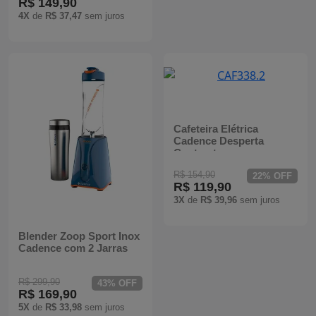
R$ 149,90
4X
de
R$ 37,47
sem juros
Cafeteira Elétrica
Cadence Desperta
Contrast
R$ 154,90
22% OFF
R$ 119,90
3X
de
R$ 39,96
sem juros
Blender Zoop Sport Inox
Cadence com 2 Jarras
R$ 299,90
43% OFF
R$ 169,90
5X
de
R$ 33,98
sem juros