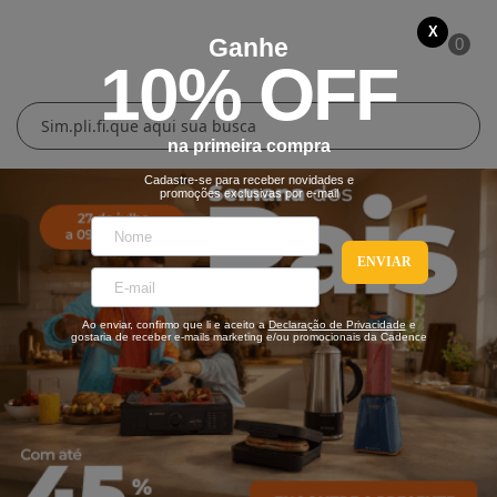
X
Ganhe
0
10% OFF
Cuidados Pessoais
Conforto Térmico
Cozinha
Lar
na primeira compra
Blenders
Ferros e Passadeiras
Aquecedores
Escovas Secadoras
Cadastre-se para receber novidades e
promoções exclusivas por e-mail
Liquidificadores
Climatizadores
Secadores
ENVIAR
Grills e Sanduicheiras
Ventiladores
Cortadores de Cabelo
Ao enviar, confirmo que li e aceito a
Declaração de Privacidade
e
Chaleiras Elétricas
Pranchas
gostaria de receber e-mails marketing e/ou promocionais da Cadence
Cafeteiras
Fritadeiras