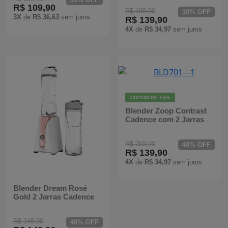
R$ 109,90
R$ 199,90
Batedeiras
30% OFF
3X
de
R$ 36,63
sem juros
R$ 139,90
4X
de
R$ 34,97
sem juros
CUPOM DE
15%
Blender Zoop Contrast
Cadence com 2 Jarras
R$ 269,90
48% OFF
R$ 139,90
4X
de
R$ 34,97
sem juros
Blender Dream Rosé
Gold 2 Jarras Cadence
R$ 249,90
40% OFF