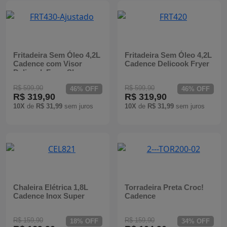
Fritadeira Sem Óleo 4,2L
Fritadeira Sem Óleo 4,2L
Cadence com Visor
Cadence Delicook Fryer
Delicook Fryer Show
R$ 599,90
R$ 599,90
46% OFF
46% OFF
R$ 319,90
R$ 319,90
10X
de
R$ 31,99
sem juros
10X
de
R$ 31,99
sem juros
Chaleira Elétrica 1,8L
Torradeira Preta Croc!
Cadence Inox Super
Cadence
R$ 159,90
R$ 159,90
18% OFF
34% OFF