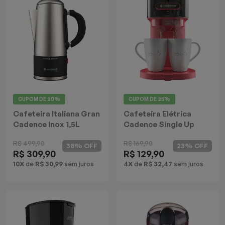
Mixers
Processadores
Coifas
Churrasqueiras
CUPOM DE
20%
CUPOM DE
25%
Panelas Elétricas
Cafeteira Italiana Gran
Cafeteira Elétrica
Cadence Inox 1,5L
Cadence Single Up
Torradeiras
R$ 499,90
R$ 169,90
38% OFF
23% OFF
R$ 309,90
R$ 129,90
Máquina de Waffle
10X
de
R$ 30,99
sem juros
4X
de
R$ 32,47
sem juros
Bebedouros
Cooktops