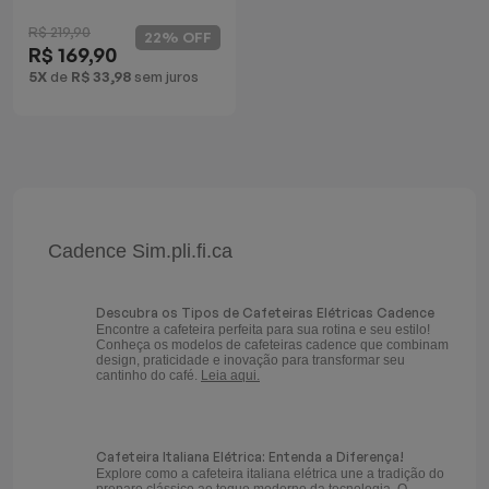
em 1
R$ 219,90
22% OFF
R$ 169,90
5X
de
R$ 33,98
sem juros
Cadence Sim.pli.fi.ca
Descubra os Tipos de Cafeteiras Elétricas Cadence
Encontre a cafeteira perfeita para sua rotina e seu estilo!
Conheça os modelos de cafeteiras cadence que combinam
design, praticidade e inovação para transformar seu
cantinho do café.
Leia aqui.
Cafeteira Italiana Elétrica: Entenda a Diferença!
Explore como a cafeteira italiana elétrica une a tradição do