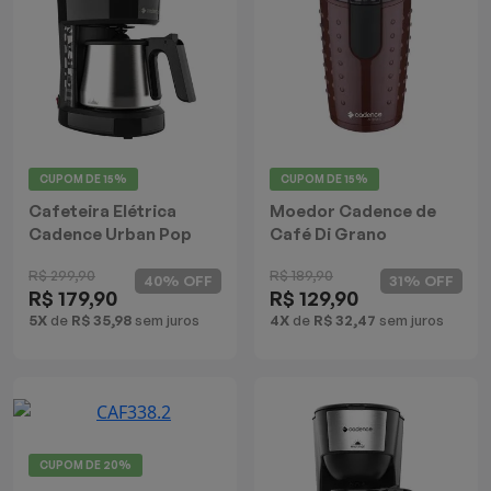
Batedeiras
CUPOM DE
15%
CUPOM DE
15%
Cafeteira Elétrica
Moedor Cadence de
Cadence Urban Pop
Café Di Grano
Inox
R$ 299,90
R$ 189,90
40% OFF
31% OFF
R$ 179,90
R$ 129,90
5X
de
R$ 35,98
sem juros
4X
de
R$ 32,47
sem juros
CUPOM DE
20%