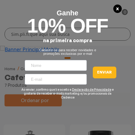
X
0
Ganhe
10% OFF
Cuidados Pessoais
Conforto Térmico
Cozinha
Lar
na primeira compra
Blenders
Ferros e Passadeiras
Aquecedores
Escovas Secadoras
Cadastre-se para receber novidades e
promoções exclusivas por e-mail
Liquidificadores
Climatizadores
Secadores
Home
Cozinha
Cafeteiras
Cafeteiras
ENVIAR
Cafeteiras
Grills e Sanduicheiras
Ventiladores
Cortadores de Cabelo
7 Produtos
Ao enviar, confirmo que li e aceito a
Declaração de Privacidade
e
Chaleiras Elétricas
Pranchas
gostaria de receber e-mails marketing e/ou promocionais da
Cadence
Ordenar por
Cafeteiras
Fritadeiras