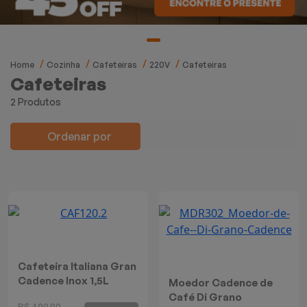
Mixers
Processadores
Home
Cozinha
Cafeteiras
220V
Cafeteiras
Coifas
Cafeteiras
2 Produtos
Churrasqueiras
Ordenar por
Panelas Elétricas
Torradeiras
Máquina de Waffle
Bebedouros
Cafeteira Italiana Gran
Cadence Inox 1,5L
Moedor Cadence de
Cooktops
Café Di Grano
R$ 499,90