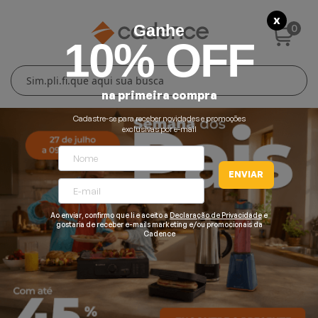
X
0
Ganhe
10% OFF
Cuidados Pessoais
Conforto Térmico
Cozinha
Lar
na primeira compra
Blenders
Ferros e Passadeiras
Aquecedores
Escovas Secadoras
Cadastre-se para receber novidades e promoções
exclusivas por e-mail
Liquidificadores
Climatizadores
Secadores
ENVIAR
Grills e Sanduicheiras
Ventiladores
Cortadores de Cabelo
Ao enviar, confirmo que li e aceito a
Declaração de Privacidade
e
Chaleiras Elétricas
Pranchas
gostaria de receber e-mails marketing e/ou promocionais da
Cadence
Cafeteiras
Fritadeiras