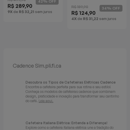
42% OFF
R$ 289,90
Batedeiras
R$ 189,90
34% OFF
9X
de
R$ 32,21
sem juros
R$ 124,90
4X
de
R$ 31,22
sem juros
Cadence Sim.pli.fi.ca
Descubra os Tipos de Cafeteiras Elétricas Cadence
Encontre a cafeteira perfeita para sua rotina e seu estilo!
Conheça os modelos de cafeteiras cadence que combinam
design, praticidade e inovação para transformar seu cantinho
do café.
Leia aqui.
Cafeteira Italiana Elétrica: Entenda a Diferença!
Explore como a cafeteira italiana elétrica une a tradição do