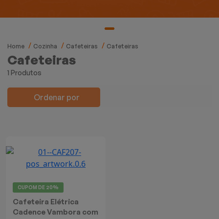
Mixers
Processadores
Home
Cozinha
Cafeteiras
Cafeteiras
Coifas
Cafeteiras
1 Produtos
Churrasqueiras
Ordenar por
Panelas Elétricas
Torradeiras
Máquina de Waffle
Bebedouros
CUPOM DE
20%
Cafeteira Elétrica
Cooktops
Cadence Vambora com