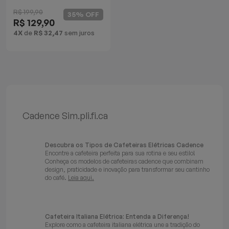
Copo Térmico
Batedeiras
R$ 199,90
35% OFF
R$ 129,90
4X
de
R$ 32,47
sem juros
Cadence Sim.pli.fi.ca
Descubra os Tipos de Cafeteiras Elétricas Cadence
Encontre a cafeteira perfeita para sua rotina e seu estilo!
Conheça os modelos de cafeteiras cadence que combinam
design, praticidade e inovação para transformar seu cantinho
do café.
Leia aqui.
Cafeteira Italiana Elétrica: Entenda a Diferença!
Explore como a cafeteira italiana elétrica une a tradição do