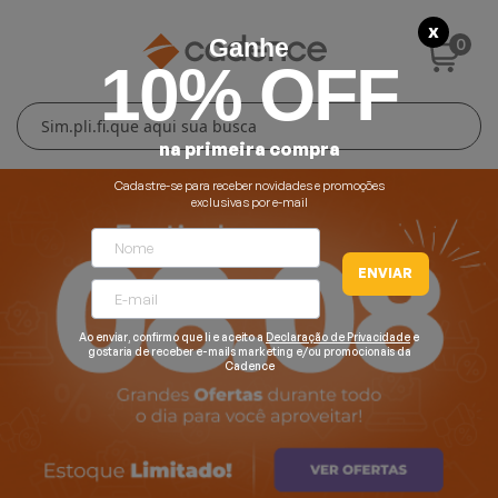
X
0
Ganhe
10% OFF
Cuidados Pessoais
Conforto Térmico
Cozinha
Lar
na primeira compra
Blenders
Ferros e Passadeiras
Aquecedores
Escovas Secadoras
Cadastre-se para receber novidades e promoções
exclusivas por e-mail
Liquidificadores
Climatizadores
Secadores
ENVIAR
Grills e Sanduicheiras
Ventiladores
Cortadores de Cabelo
Ao enviar, confirmo que li e aceito a
Declaração de Privacidade
e
Chaleiras Elétricas
Pranchas
gostaria de receber e-mails marketing e/ou promocionais da
Cadence
Cafeteiras
Fritadeiras