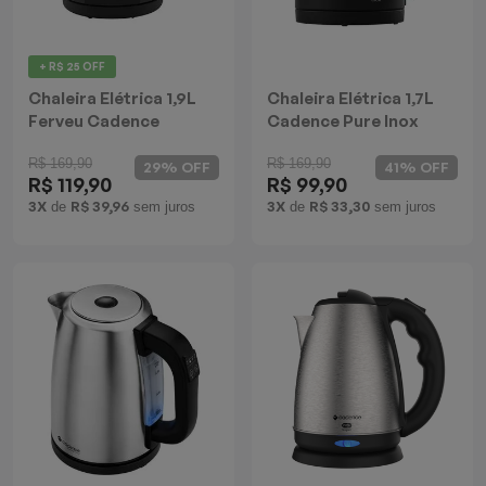
Batedeiras
+ R$ 25 OFF
Chaleira Elétrica 1,9L
Chaleira Elétrica 1,7L
Ferveu Cadence
Cadence Pure Inox
R$ 169,90
R$ 169,90
29% OFF
41% OFF
R$ 119,90
R$ 99,90
3X
R$ 39,96
3X
R$ 33,30
de
sem juros
de
sem juros