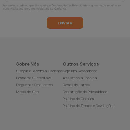
Ao enviar, confirmo que li e aceito a
Declaração de Privacidade
e gostaria de receber e-
mails marketing e/ou promocionais da Cadence
Sobre Nós
Outros Serviços
Simplifique com a Cadence
Seja um Revendedor
Descarte Sustentável
Assistencia Técnica
Perguntas Frequentes
Recall de Jarras
Mapa do Site
Declaração de Privacidade
Política de Cookies
Política de Trocas e Devoluções