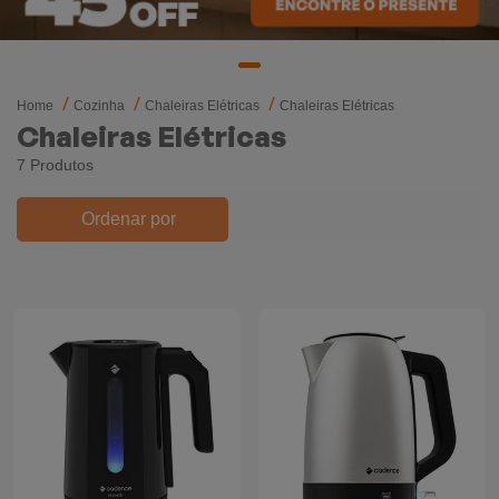
Mixers
Processadores
Home
Cozinha
Chaleiras Elétricas
Chaleiras Elétricas
Coifas
Chaleiras Elétricas
7 Produtos
Churrasqueiras
Ordenar por
Panelas Elétricas
Torradeiras
Máquina de Waffle
Bebedouros
Cooktops