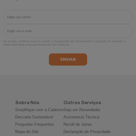
Ao enviar, confirmo que li e aceito a
Declaração de Privacidade
e gostaria de receber e-
mails marketing e/ou promocionais da Cadence
Sobre Nós
Outros Serviços
Simplifique com a Cadence
Seja um Revendedor
Descarte Sustentável
Assistencia Técnica
Perguntas Frequentes
Recall de Jarras
Mapa do Site
Declaração de Privacidade