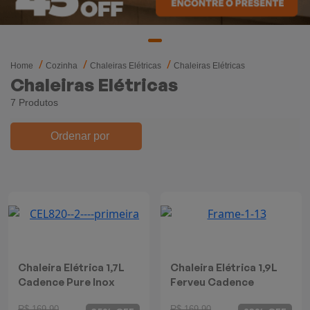
Mixers
Processadores
Home
Cozinha
Chaleiras Elétricas
Chaleiras Elétricas
Coifas
Chaleiras Elétricas
7 Produtos
Churrasqueiras
Ordenar por
Panelas Elétricas
Torradeiras
Máquina de Waffle
Bebedouros
Chaleira Elétrica 1,7L
Chaleira Elétrica 1,9L
Cadence Pure Inox
Ferveu Cadence
Cooktops
R$ 169,90
R$ 169,90