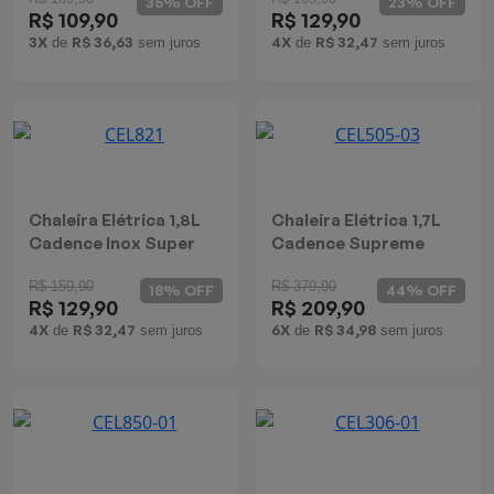
35% OFF
23% OFF
R$ 109,90
R$ 129,90
Batedeiras
3X
R$ 36,63
4X
R$ 32,47
de
sem juros
de
sem juros
Chaleira Elétrica 1,8L
Chaleira Elétrica 1,7L
Cadence Inox Super
Cadence Supreme
Control Inox
R$ 159,90
R$ 379,90
18% OFF
44% OFF
R$ 129,90
R$ 209,90
4X
R$ 32,47
6X
R$ 34,98
de
sem juros
de
sem juros