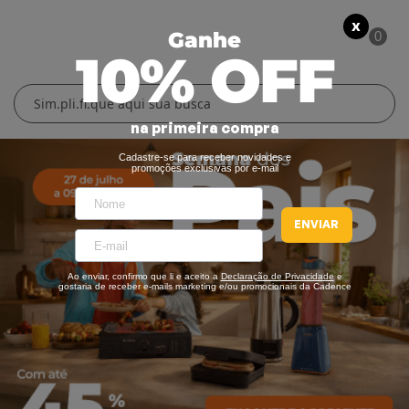
X
Ganhe
0
10% OFF
Cuidados Pessoais
Conforto Térmico
Cozinha
Lar
na primeira compra
Blenders
Ferros e Passadeiras
Aquecedores
Escovas Secadoras
Cadastre-se para receber novidades e
promoções exclusivas por e-mail
Liquidificadores
Climatizadores
Secadores
ENVIAR
Grills e Sanduicheiras
Ventiladores
Cortadores de Cabelo
Ao enviar, confirmo que li e aceito a
Declaração de Privacidade
e
Chaleiras Elétricas
Pranchas
gostaria de receber e-mails marketing e/ou promocionais da Cadence
Cafeteiras
Fritadeiras