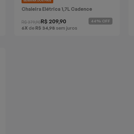
Chaleira Elétrica 1,7L Cadence
Supreme Control Inox
R$ 209,90
44% OFF
R$ 379,90
6X
de
R$ 34,98
sem juros