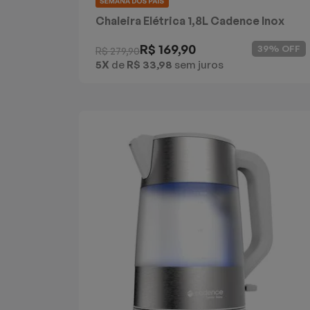
Chaleira Elétrica 1,8L Cadence Inox
Control
R$ 169,90
39% OFF
R$ 279,90
5X
de
R$ 33,98
sem juros