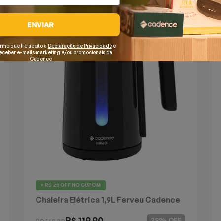
ENVIAR
irmo que li e aceito a
Declaração de Privacidade
e
receber e-mails marketing e/ou promocionais da
Cadence
+ R$ 25 OFF
NO CUPOM
Chaleira Elétrica 1,9L Ferveu Cadence
R$ 119,90
29% OFF