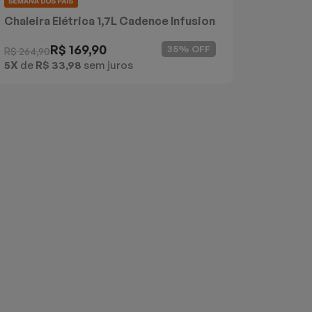
Chaleira Elétrica 1,7L Cadence Infusion
R$ 169,90
35% OFF
R$ 264,90
5X
de
R$ 33,98
sem juros