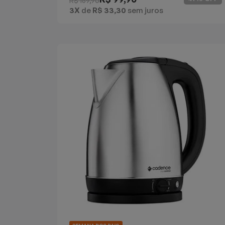
R$ 169,90
3X
de
R$ 33,30
sem juros
Batedeiras