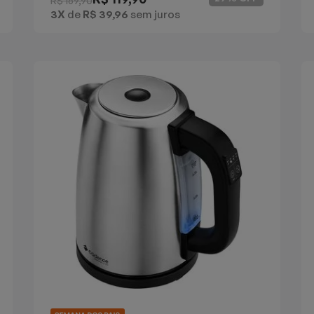
R$ 169,90
3X
de
R$ 39,96
sem juros