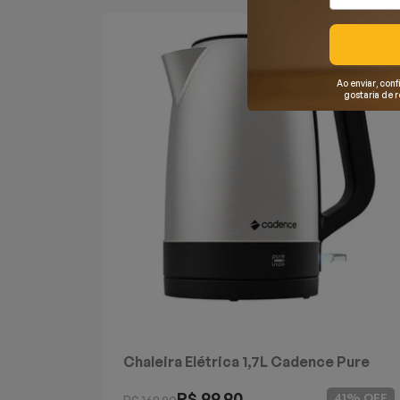
Mixers
Processadores
Ao enviar, conf
gostaria de 
Coifas
Churrasqueiras
Panelas Elétricas
Torradeiras
Máquina de Waffle
Bebedouros
Chaleira Elétrica 1,7L Cadence Pure
Cooktops
Inox
R$ 99,90
41% OFF