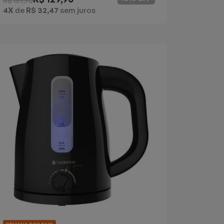
R$ 159,90
4X
de
R$ 32,47
sem juros