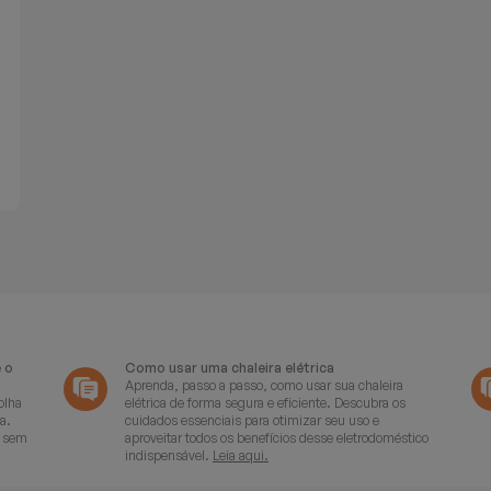
e o
Como usar uma chaleira elétrica
Aprenda, passo a passo, como usar sua chaleira
olha
elétrica de forma segura e eficiente. Descubra os
a.
cuidados essenciais para otimizar seu uso e
, sem
aproveitar todos os benefícios desse eletrodoméstico
indispensável.
Leia aqui.