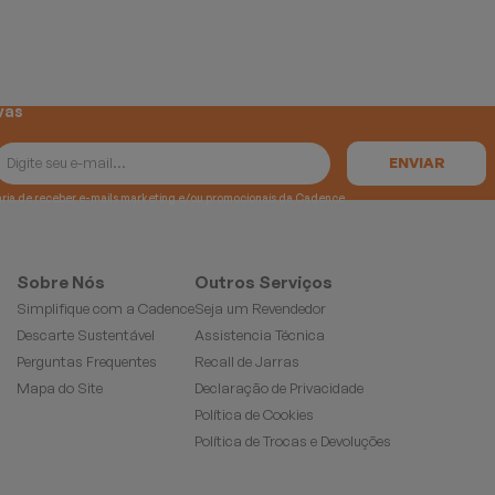
vas
e gostaria de receber e-mails marketing e/ou promocionais da Cadence
Sobre Nós
Outros Serviços
Simplifique com a Cadence
Seja um Revendedor
Descarte Sustentável
Assistencia Técnica
Perguntas Frequentes
Recall de Jarras
Mapa do Site
Declaração de Privacidade
Política de Cookies
Política de Trocas e Devoluções