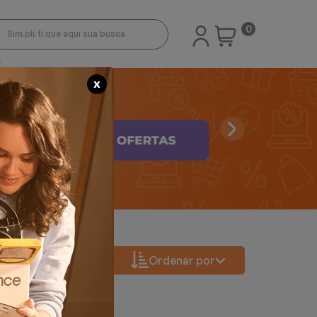
0
X
Ordenar por