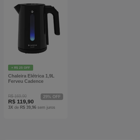
Mixers
Processadores
Coifas
Churrasqueiras
Panelas Elétricas
+ R$ 25 OFF
Chaleira Elétrica 1,9L
Ferveu Cadence
Torradeiras
R$ 169,90
29% OFF
Máquina de Waffle
R$ 119,90
3X
de
R$ 39,96
sem juros
Bebedouros
Cooktops