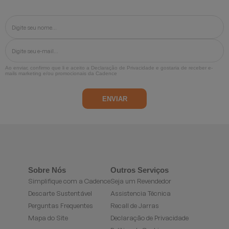
Ao enviar, confirmo que li e aceito a
Declaração de Privacidade
e gostaria de receber e-
mails marketing e/ou promocionais da Cadence
Sobre Nós
Outros Serviços
Simplifique com a Cadence
Seja um Revendedor
Descarte Sustentável
Assistencia Técnica
Perguntas Frequentes
Recall de Jarras
Mapa do Site
Declaração de Privacidade