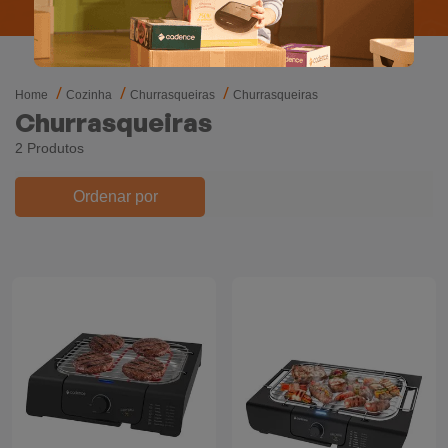
Mixers
Processadores
Home
Cozinha
Churrasqueiras
Churrasqueiras
Coifas
Churrasqueiras
2 Produtos
Churrasqueiras
Ordenar por
Panelas Elétricas
Torradeiras
Máquina de Waffle
Bebedouros
Cooktops