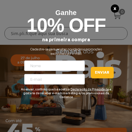
X
0
Ganhe
10% OFF
Cuidados Pessoais
Conforto Térmico
Cozinha
Lar
na primeira compra
Blenders
Ferros e Passadeiras
Aquecedores
Escovas Secadoras
Cadastre-se para receber novidades e promoções
exclusivas por e-mail
Liquidificadores
Climatizadores
Secadores
ENVIAR
Grills e Sanduicheiras
Ventiladores
Cortadores de Cabelo
Ao enviar, confirmo que li e aceito a
Declaração de Privacidade
e
Chaleiras Elétricas
Pranchas
gostaria de receber e-mails marketing e/ou promocionais da
Cadence
Cafeteiras
Fritadeiras