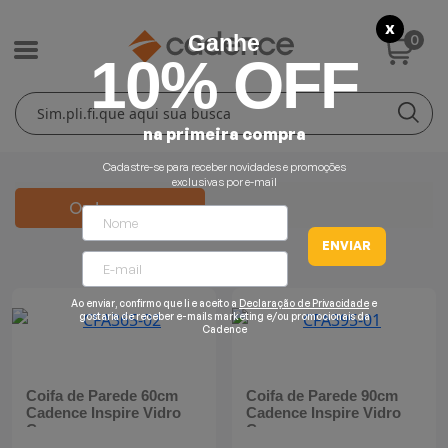
X
0
Ganhe
10% OFF
Cuidados Pessoais
Conforto Térmico
Cozinha
Lar
na primeira compra
Blenders
Ferros e Passadeiras
Aquecedores
Escovas Secadoras
Cadastre-se para receber novidades e promoções
exclusivas por e-mail
Liquidificadores
Climatizadores
Secadores
Ordenar por
ENVIAR
Grills e Sanduicheiras
Ventiladores
Cortadores de Cabelo
Ao enviar, confirmo que li e aceito a
Declaração de Privacidade
e
Chaleiras Elétricas
Pranchas
gostaria de receber e-mails marketing e/ou promocionais da
Cadence
Cafeteiras
Coifa de Parede 60cm
Coifa de Parede 90cm
Fritadeiras
Cadence Inspire Vidro
Cadence Inspire Vidro
Curvo
Curvo