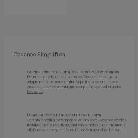
Batedeiras
Cadence Sim.pli.fi.ca
Como Escolher o Coifa ideal e os tipos existentes
Descubra os diferentes tipos de coifas e entenda qual se
adapta melhor à sua cozinha. Veja dicas essenciais para
escolher e manter o ambiente sempre limpo e sofisticado.
Leia aqui.
Dicas de Como Usar e Instalar sua Coifa
Garanta o melhor desempenho da sua coifa Cadence desde a
instalação até o uso diário, práticas simples que aumentam a
eficiência e prolongam a vida útil do seu aparelho.
Leia aqui.