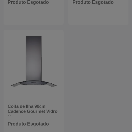
Produto Esgotado
Produto Esgotado
Mixers
Processadores
Coifas
Churrasqueiras
Panelas Elétricas
Torradeiras
Máquina de Waffle
Coifa de Ilha 90cm
Bebedouros
Cadence Gourmet Vidro
Curvo
Cooktops
Produto Esgotado