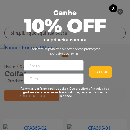
X
0
Ganhe
10% OFF
Cuidados Pessoais
Conforto Térmico
Cozinha
Lar
na primeira compra
Blenders
Ferros e Passadeiras
Aquecedores
Escovas Secadoras
Cadastre-se para receber novidades e promoções
exclusivas por e-mail
Liquidificadores
Climatizadores
Secadores
Home
Cozinha
Coifas
614
Coifas
Coifas
ENVIAR
Grills e Sanduicheiras
Ventiladores
Cortadores de Cabelo
3 Produtos
Chaleiras Elétricas
Pranchas
Ao enviar, confirmo que li e aceito a
Declaração de Privacidade
e
gostaria de receber e-mails marketing e/ou promocionais da
Ordenar por
Cadence
Cafeteiras
Fritadeiras