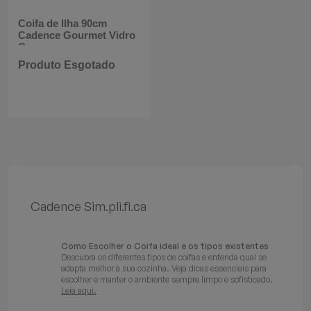
Batedeiras
Coifa de Ilha 90cm
Cadence Gourmet Vidro
Curvo
Produto Esgotado
Cadence Sim.pli.fi.ca
Como Escolher o Coifa ideal e os tipos existentes
Descubra os diferentes tipos de coifas e entenda qual se
adapta melhor à sua cozinha. Veja dicas essenciais para
escolher e manter o ambiente sempre limpo e sofisticado.
Leia aqui.