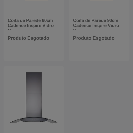
Mixers
Processadores
Coifa de Parede 60cm
Coifa de Parede 90cm
Cadence Inspire Vidro
Cadence Inspire Vidro
Curvo
Curvo
Coifas
Produto Esgotado
Produto Esgotado
Churrasqueiras
Panelas Elétricas
Torradeiras
Máquina de Waffle
Bebedouros
Cooktops