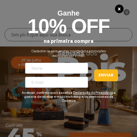
X
0
Ganhe
10% OFF
Cuidados Pessoais
Conforto Térmico
Cozinha
Lar
na primeira compra
Blenders
Ferros e Passadeiras
Aquecedores
Escovas Secadoras
Cadastre-se para receber novidades e promoções
exclusivas por e-mail
Liquidificadores
Climatizadores
Secadores
ENVIAR
Grills e Sanduicheiras
Ventiladores
Cortadores de Cabelo
Ao enviar, confirmo que li e aceito a
Declaração de Privacidade
e
Chaleiras Elétricas
Pranchas
gostaria de receber e-mails marketing e/ou promocionais da
Cadence
Cafeteiras
Fritadeiras