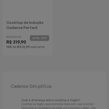
Batedeiras
Cooktop de Indução
Cadence Perfect
Cuisine
R$ 599,90
46% OFF
R$ 319,90
10X
de
R$ 31,99
sem juros
Cadence Sim.pli.fi.ca
Qual a diferença entre cooktop e fogão?
Cooktop ou fogão: qual combina mais com sua cozinha?
Descubra as vantagens de cada um e escolha o ideal.
Leia