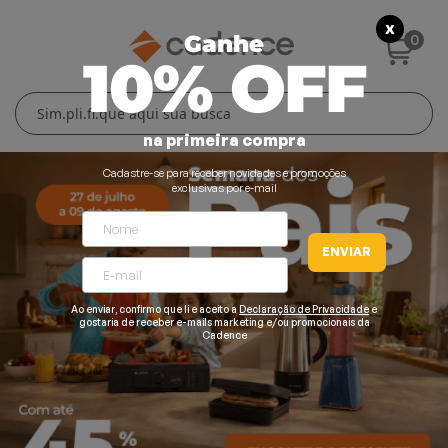
X
0
Ganhe
10% OFF
Cuidados Pessoais
Conforto Térmico
Cozinha
Lar
na primeira compra
Blenders
Ferros e Passadeiras
Aquecedores
Escovas Secadoras
Cadastre-se para receber novidades e promoções
exclusivas por e-mail
Liquidificadores
Climatizadores
Secadores
ENVIAR
Grills e Sanduicheiras
Ventiladores
Cortadores de Cabelo
Chaleiras Elétricas
Pranchas
Ao enviar, confirmo que li e aceito a
Declaração de Privacidade
e
gostaria de receber e-mails marketing e/ou promocionais da
Cadence
Cafeteiras
Fritadeiras