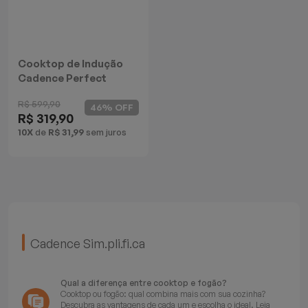
Batedeiras
Cooktop de Indução
Cadence Perfect
Cuisine
R$ 599,90
46% OFF
R$ 319,90
10X
de
R$ 31,99
sem juros
Cadence Sim.pli.fi.ca
Qual a diferença entre cooktop e fogão?
Cooktop ou fogão: qual combina mais com sua cozinha?
Descubra as vantagens de cada um e escolha o ideal.
Leia