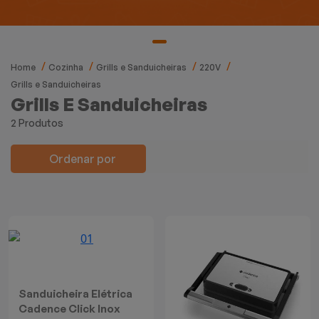
Mixers
Processadores
Home
Cozinha
Grills e Sanduicheiras
220V
Coifas
Grills e Sanduicheiras
Grills E Sanduicheiras
Churrasqueiras
2 Produtos
Panelas Elétricas
Ordenar por
Torradeiras
Máquina de Waffle
Bebedouros
Sanduicheira Elétrica
Cooktops
Cadence Click Inox