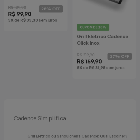
Batedeiras
R$ 139,90
28% OFF
R$ 99,90
3X
de
R$ 33,30
sem juros
CUPOM DE
20%
Grill Elétrico Cadence
Click Inox
R$ 219,90
27% OFF
R$ 159,90
5X
de
R$ 31,98
sem juros
Cadence Sim.pli.fi.ca
Grill Elétrico ou Sanduicheira Cadence: Qual Escolher?