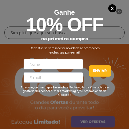
X
0
Ganhe
10% OFF
Cuidados Pessoais
Conforto Térmico
Cozinha
Lar
na primeira compra
Blenders
Ferros e Passadeiras
Aquecedores
Escovas Secadoras
Cadastre-se para receber novidades e promoções
exclusivas por e-mail
Liquidificadores
Climatizadores
Secadores
ENVIAR
Grills e Sanduicheiras
Ventiladores
Cortadores de Cabelo
Ao enviar, confirmo que li e aceito a
Declaração de Privacidade
e
Chaleiras Elétricas
Pranchas
gostaria de receber e-mails marketing e/ou promocionais da
Cadence
Cafeteiras
Fritadeiras