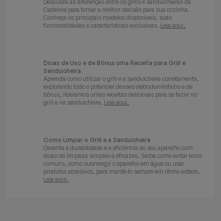
Descubra as diferenças entre os grills e sanduicheiras da
Cadence para tomar a melhor decisão para sua cozinha.
Conheça os principais modelos disponíveis, suas
funcionalidades e características exclusivas.
Leia aqui.
Dicas de Uso e de Bônus uma Receita para Grill e
Sanduicheira.
Aprenda como utilizar o grill e a sanduicheira corretamente,
explorando todo o potencial desses eletrodomésticos e de
bônus, liberamos umas receitas deliciosas para se fazer no
grill e na sanduicheira.
Leia aqui.
Como Limpar o Grill e a Sanduicheira
Garanta a durabilidade e a eficiência do seu aparelho com
dicas de limpeza simples e eficazes. Saiba como evitar erros
comuns, como submergir o aparelho em água ou usar
produtos abrasivos, para mantê-lo sempre em ótimo estado.
Leia aqui.