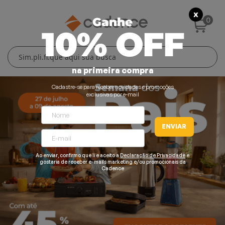
X
0
Ganhe
10% OFF
Cuidados Pessoais
Conforto Térmico
Cozinha
Lar
na primeira compra
Blenders
Ferros e Passadeiras
Aquecedores
Escovas Secadoras
Cadastre-se para receber novidades e promoções
exclusivas por e-mail
Liquidificadores
Climatizadores
Secadores
ENVIAR
Grills e Sanduicheiras
Ventiladores
Cortadores de Cabelo
Chaleiras Elétricas
Pranchas
Ao enviar, confirmo que li e aceito a
Declaração de Privacidade
e
gostaria de receber e-mails marketing e/ou promocionais da
Cadence
Cafeteiras
Fritadeiras