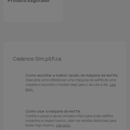
Produto Esgotado
Batedeiras
Cadence Sim.pli.fi.ca
Como escolher a melhor opção de máquina de waffle.
Descubra como diferenciar uma máquina de waffle de uma
crepeira e encontre o modelo ideal para o seu dia a dia.
Leia
aqui.
Como usar a máquina de waffle
Confira o passo a passo simples e fácil para assar waffles
crocantes e crepes macios, além de receitas deliciosas para
testar hoje mesmo.
Leia aqui.