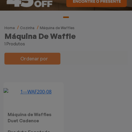
Mixers
Processadores
Home
Cozinha
Máquina de Waffles
Coifas
Máquina De Waffle
1 Produtos
Churrasqueiras
Ordenar por
Panelas Elétricas
Torradeiras
Máquina de Waffle
Bebedouros
Máquina de Waffles
Duet Cadence
Cooktops