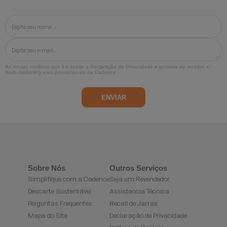
Ao enviar, confirmo que li e aceito a
Declaração de Privacidade
e gostaria de receber e-
mails marketing e/ou promocionais da Cadence
Sobre Nós
Outros Serviços
Simplifique com a Cadence
Seja um Revendedor
Descarte Sustentável
Assistencia Técnica
Perguntas Frequentes
Recall de Jarras
Mapa do Site
Declaração de Privacidade