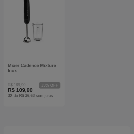
Mixers
Processadores
Coifas
Churrasqueiras
Panelas Elétricas
Mixer Cadence Mixture
Inox
Torradeiras
R$ 169,90
35% OFF
R$ 109,90
Máquina de Waffle
3X
de
R$ 36,63
sem juros
Bebedouros
Cooktops