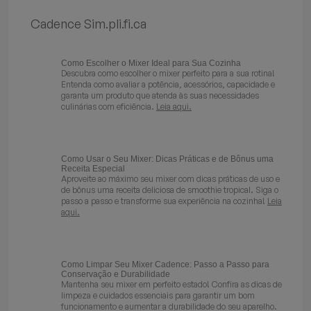
Batedeiras
Cadence Sim.pli.fi.ca
Como Escolher o Mixer Ideal para Sua Cozinha
Descubra como escolher o mixer perfeito para a sua rotina!
Entenda como avaliar a potência, acessórios, capacidade e
garanta um produto que atenda às suas necessidades
culinárias com eficiência.
Leia aqui.
Como Usar o Seu Mixer: Dicas Práticas e de Bônus uma
Receita Especial
Aproveite ao máximo seu mixer com dicas práticas de uso e
de bônus uma receita deliciosa de smoothie tropical. Siga o
passo a passo e transforme sua experiência na cozinha!
Leia
aqui.
Como Limpar Seu Mixer Cadence: Passo a Passo para
Conservação e Durabilidade
Mantenha seu mixer em perfeito estado! Confira as dicas de
limpeza e cuidados essenciais para garantir um bom
funcionamento e aumentar a durabilidade do seu aparelho.