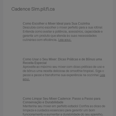
Batedeiras
Cadence Sim.pli.fi.ca
Como Escolher o Mixer Ideal para Sua Cozinha
Descubra como escolher o mixer perfeito para a sua rotina!
Entenda como avaliar a potência, acessórios, capacidade e
garanta um produto que atenda às suas necessidades
culinárias com eficiência.
Leia aqui.
Como Usar o Seu Mixer: Dicas Práticas e de Bônus uma
Receita Especial
Aproveite ao máximo seu mixer com dicas práticas de uso e
de bônus uma receita deliciosa de smoothie tropical. Siga o
passo a passo e transforme sua experiência na cozinha!
Leia
aqui.
Como Limpar Seu Mixer Cadence: Passo a Passo para
Conservação e Durabilidade
Mantenha seu mixer em perfeito estado! Confira as dicas de
limpeza e cuidados essenciais para garantir um bom
funcionamento e aumentar a durabilidade do seu aparelho.