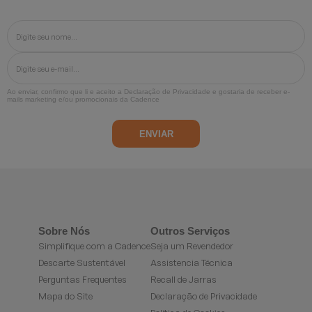
Ao enviar, confirmo que li e aceito a
Declaração de Privacidade
e gostaria de receber e-
mails marketing e/ou promocionais da Cadence
Sobre Nós
Outros Serviços
Simplifique com a Cadence
Seja um Revendedor
Descarte Sustentável
Assistencia Técnica
Perguntas Frequentes
Recall de Jarras
Mapa do Site
Declaração de Privacidade