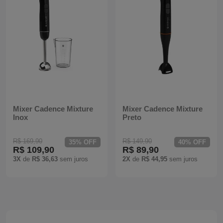
Mixers
Processadores
Coifas
Churrasqueiras
Panelas Elétricas
Mixer Cadence Mixture
Mixer Cadence Mixture
Inox
Preto
Torradeiras
R$ 169,90
R$ 149,90
35% OFF
40% OFF
R$ 109,90
R$ 89,90
Máquina de Waffle
3X
de
R$ 36,63
sem juros
2X
de
R$ 44,95
sem juros
Bebedouros
Cooktops