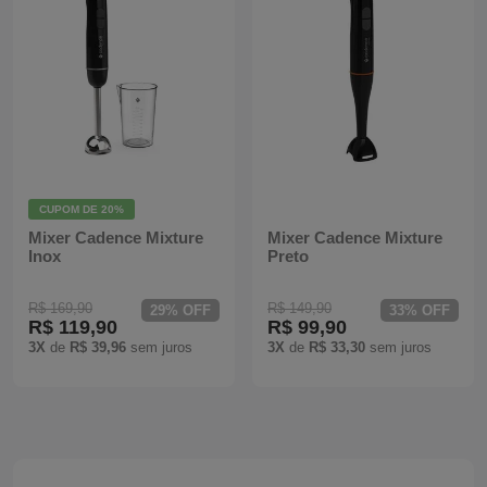
Mixers
Processadores
Coifas
Churrasqueiras
CUPOM DE
20%
Panelas Elétricas
Mixer Cadence Mixture
Mixer Cadence Mixture
Inox
Preto
Torradeiras
R$ 169,90
R$ 149,90
29% OFF
33% OFF
R$ 119,90
R$ 99,90
Máquina de Waffle
3X
de
R$ 39,96
sem juros
3X
de
R$ 33,30
sem juros
Bebedouros
Cooktops