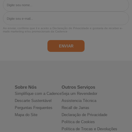
Ao enviar, confirmo que li e aceito a
Declaração de Privacidade
e gostaria de receber e-
mails marketing e/ou promocionais da Cadence
Sobre Nós
Outros Serviços
Simplifique com a Cadence
Seja um Revendedor
Descarte Sustentável
Assistencia Técnica
Perguntas Frequentes
Recall de Jarras
Mapa do Site
Declaração de Privacidade
Política de Cookies
Política de Trocas e Devoluções