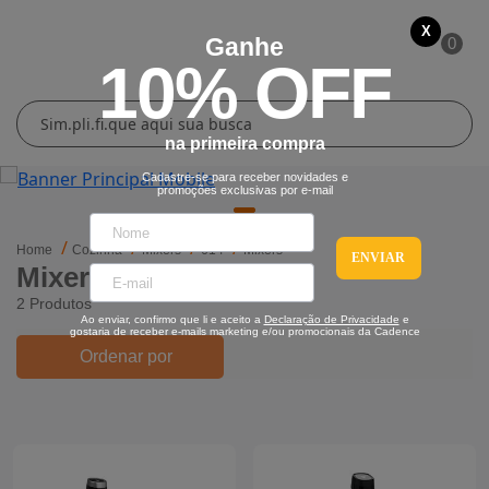
X
Ganhe
0
10% OFF
Cuidados Pessoais
Conforto Térmico
Cozinha
Lar
na primeira compra
Blenders
Ferros e Passadeiras
Aquecedores
Escovas Secadoras
Cadastre-se para receber novidades e
promoções exclusivas por e-mail
Liquidificadores
Climatizadores
Secadores
Home
Cozinha
Mixers
614
Mixers
ENVIAR
Mixers
Grills e Sanduicheiras
Ventiladores
Cortadores de Cabelo
2 Produtos
Ao enviar, confirmo que li e aceito a
Declaração de Privacidade
e
Chaleiras Elétricas
Pranchas
gostaria de receber e-mails marketing e/ou promocionais da Cadence
Ordenar por
Cafeteiras
Fritadeiras