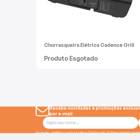
Batedeiras
Churrasqueira Elétrica Cadence Grill
Menu
Produto Esgotado
Receba novidades e promoções exclusi
por e-mail
Ao enviar, confirmo que li e aceito a
Declaração de Privacidade