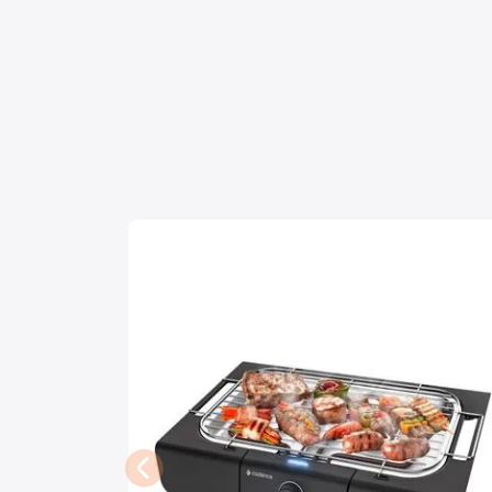
Mixers
Processadores
Coifas
Churrasqueiras
Panelas Elétricas
Torradeiras
Máquina de Waffle
Bebedouros
Cooktops