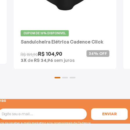
CUPOM DE
15%
DISPONIVEL
Sanduicheira Elétrica Cadence Click
R$ 104,90
34% OFF
R$ 159,90
3X
de
R$ 34,96
sem juros
vas
e gostaria de receber e-mails marketing e/ou promocionais da Cadence