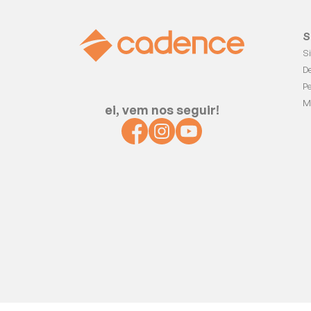
S
S
D
P
M
ei, vem nos seguir!