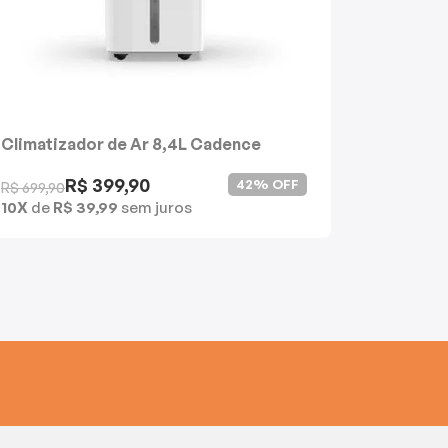
Climatizador de Ar 8,4L Cadence
Coifa d
Compactar
Vidro C
R$ 399,90
Produt
42% OFF
R$ 699,90
10X
de
R$ 39,99
sem juros