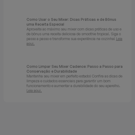
Como Usar o Seu Mixer: Dicas Práticas e de Bônus
uma Receita Especial
Aproveite ao máximo seu mixer com dicas práticas de uso e
de bônus uma receita deliciosa de smoothie tropical. Siga o
passo a passo e transforme sua experiência na cozinha!
Leia
aqui.
Como Limpar Seu Mixer Cadence: Passo a Passo para
Conservação e Durabilidade
Mantenha seu mixer em perfeito estado! Confira as dicas de
limpeza e cuidados essenciais para garantir um bom
funcionamento e aumentar a durabilidade do seu aparelho.
Leia aqui.