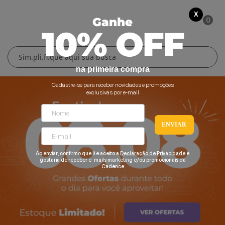
X
0
Ganhe
10% OFF
Cuidados Pessoais
Conforto Térmico
Cozinha
Lar
na primeira compra
Blenders
Ferros e Passadeiras
Aquecedores
Escovas Secadoras
Cadastre-se para receber novidades e promoções
exclusivas por e-mail
Liquidificadores
Climatizadores
Secadores
ENVIAR
Grills e Sanduicheiras
Ventiladores
Cortadores de Cabelo
Chaleiras Elétricas
Pranchas
Ao enviar, confirmo que li e aceito a
Declaração de Privacidade
e
gostaria de receber e-mails marketing e/ou promocionais da
Cadence
Cafeteiras
Fritadeiras