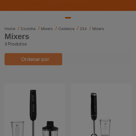
Mixers
Processadores
Home
Cozinha
Mixers
Cadence
234
Mixers
Mixers
Coifas
3 Produtos
Churrasqueiras
Ordenar por
Panelas Elétricas
Torradeiras
Máquina de Waffle
Bebedouros
Cooktops