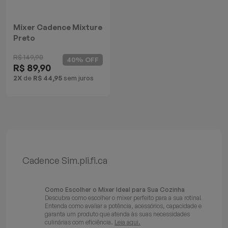
Mixer Cadence Mixture
Preto
R$ 149,90
40% OFF
R$ 89,90
2X
de
R$ 44,95
sem juros
Cadence Sim.pli.fi.ca
Como Escolher o Mixer Ideal para Sua Cozinha
Descubra como escolher o mixer perfeito para a sua rotina!
Entenda como avaliar a potência, acessórios, capacidade e
garanta um produto que atenda às suas necessidades
culinárias com eficiência.
Leia aqui.