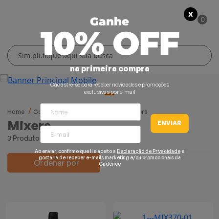
X
0
Ganhe
10% OFF
Cuidados Pessoais
Conforto Térmico
Cozinha
Lar
na primeira compra
Blenders
Ferros e Passadeiras
Aquecedores
Escovas Secadoras
Cadastre-se para receber novidades e promoções
exclusivas por e-mail
Liquidificadores
Climatizadores
Secadores
Home
Cozinha
Mixers
Cadence
Mixers
Mixers
ENVIAR
Grills e Sanduicheiras
Ventiladores
Cortadores de Cabelo
3 Produtos
Chaleiras Elétricas
Pranchas
Ao enviar, confirmo que li e aceito a
Declaração de Privacidade
e
gostaria de receber e-mails marketing e/ou promocionais da
Ordenar por
Cadence
Cafeteiras
Fritadeiras