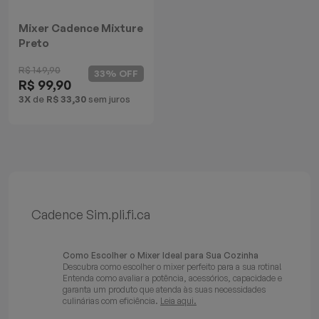
Batedeiras
Mixer Cadence Mixture
Preto
R$ 149,90
33% OFF
R$ 99,90
3X
de
R$ 33,30
sem juros
Cadence Sim.pli.fi.ca
Como Escolher o Mixer Ideal para Sua Cozinha
Descubra como escolher o mixer perfeito para a sua rotina!
Entenda como avaliar a potência, acessórios, capacidade e
garanta um produto que atenda às suas necessidades
culinárias com eficiência.
Leia aqui.