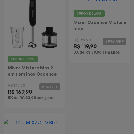
Mixers
CUPOM DE
20%
Processadores
Mixer Cadence Mixture
Inox
Coifas
R$ 169,90
29% OFF
R$ 119,90
Churrasqueiras
3X
de
R$ 39,96
sem juros
CUPOM DE
15%
Panelas Elétricas
Mixer Mixture Max 2
em 1 em Inox Cadence
Torradeiras
R$ 179,90
5% OFF
R$ 169,90
Máquina de Waffle
5X
de
R$ 33,98
sem juros
Bebedouros
Cooktops