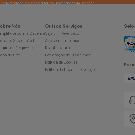
e gostaria de receber e-mails marketing e/ou promocionais da Cadence
obre Nós
Outros Serviços
Selo
implifique com a Cadence
Seja um Revendedor
escarte Sustentável
Assistencia Técnica
erguntas Frequentes
Recall de Jarras
apa do Site
Declaração de Privacidade
Política de Cookies
Form
Política de Trocas e Devoluções