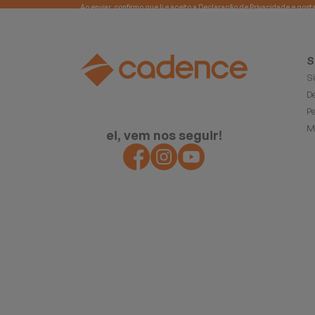
Ao enviar, confirmo que li e aceito a
Declaração de Privacidade
S
S
D
P
M
ei, vem nos seguir!