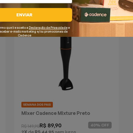
ENVIAR
irmo que li e aceito a
Declaração de Privacidade
e
receber e-mails marketing e/ou promocionais da
Cadence
Mixer Cadence Mixture Preto
R$ 89,90
40% OFF
R$ 149,90
2X
de
R$ 44,95
sem juros