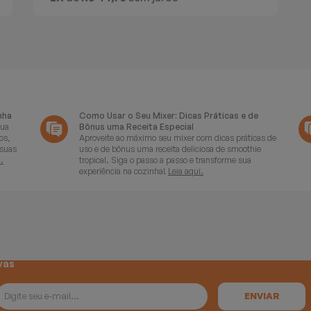
nha
Como Usar o Seu Mixer: Dicas Práticas e de
sua
Bônus uma Receita Especial
os,
Aproveite ao máximo seu mixer com dicas práticas de
 suas
uso e de bônus uma receita deliciosa de smoothie
.
tropical. Siga o passo a passo e transforme sua
experiência na cozinha!
Leia aqui.
vas