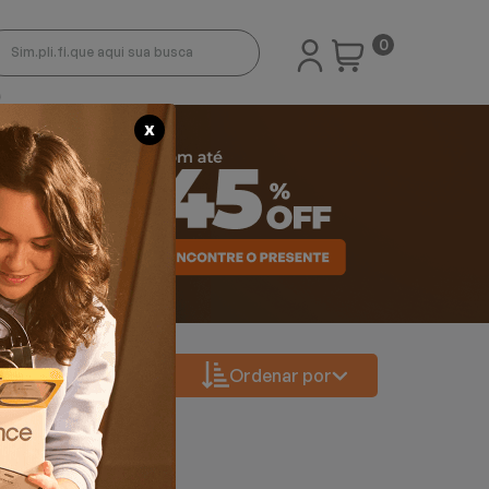
0
X
Ordenar por