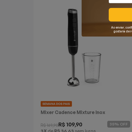
Mixers
Processadores
Ao enviar, conf
gostaria de 
Coifas
Churrasqueiras
Panelas Elétricas
Torradeiras
Máquina de Waffle
Bebedouros
Mixer Cadence Mixture Inox
Cooktops
R$ 109,90
35% OFF
R$ 169,90
3X
de
R$ 36,63
sem juros