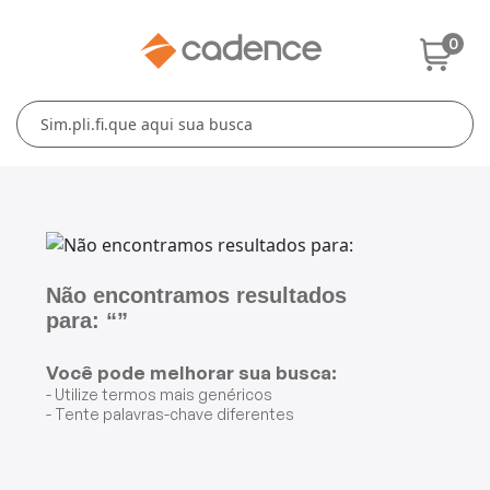
0
Cuidados Pessoais
Conforto Térmico
Cozinha
Lar
Blenders
Ferros e Passadeiras
Aquecedores
Escovas Secadoras
Liquidificadores
Climatizadores
Secadores
Grills e Sanduicheiras
Ventiladores
Cortadores de Cabelo
Não encontramos resultados
para: “”
Chaleiras Elétricas
Pranchas
Você pode melhorar sua busca:
Cafeteiras
- Utilize termos mais genéricos
- Tente palavras-chave diferentes
Fritadeiras