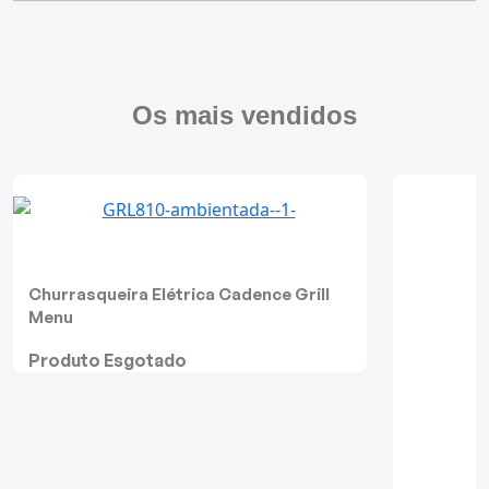
Mixers
Processadores
Os mais vendidos
Coifas
Churrasqueiras
Panelas Elétricas
Torradeiras
Churrasqueira Elétrica Cadence Grill
Menu
Máquina de Waffle
Produto Esgotado
Bebedouros
Cooktops