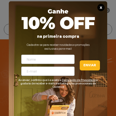
X
0
Ganhe
10% OFF
Cuidados Pessoais
Conforto Térmico
Cozinha
Lar
na primeira compra
Blenders
Ferros e Passadeiras
Aquecedores
Escovas Secadoras
Cadastre-se para receber novidades e promoções
exclusivas por e-mail
Liquidificadores
Climatizadores
Secadores
ENVIAR
Grills e Sanduicheiras
Ventiladores
Cortadores de Cabelo
Chaleiras Elétricas
Pranchas
Ao enviar, confirmo que li e aceito a
Declaração de Privacidade
e
gostaria de receber e-mails marketing e/ou promocionais da
Cadence
Cafeteiras
Fritadeiras