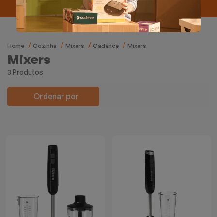
Mixers
Processadores
Home
Cozinha
Mixers
Cadence
Mixers
Coifas
Mixers
3 Produtos
Churrasqueiras
Ordenar por
Panelas Elétricas
Torradeiras
Máquina de Waffle
Bebedouros
Cooktops