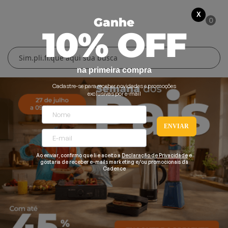
X
0
Ganhe
10% OFF
Cuidados Pessoais
Conforto Térmico
Cozinha
Lar
na primeira compra
Blenders
Ferros e Passadeiras
Aquecedores
Escovas Secadoras
Cadastre-se para receber novidades e promoções
exclusivas por e-mail
Liquidificadores
Climatizadores
Secadores
ENVIAR
Grills e Sanduicheiras
Ventiladores
Cortadores de Cabelo
Chaleiras Elétricas
Pranchas
Ao enviar, confirmo que li e aceito a
Declaração de Privacidade
e
gostaria de receber e-mails marketing e/ou promocionais da
Cadence
Cafeteiras
Fritadeiras