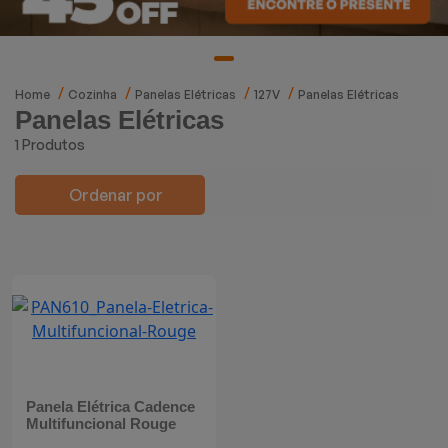
Mixers
Processadores
Home
Cozinha
Panelas Elétricas
127V
Panelas Elétricas
Panelas Elétricas
Coifas
1 Produtos
Churrasqueiras
Ordenar por
Panelas Elétricas
Torradeiras
Máquina de Waffle
Bebedouros
Panela Elétrica Cadence
Cooktops
Multifuncional Rouge