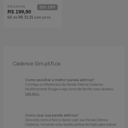
R$ 249,90
Batedeiras
20% OFF
R$ 199,90
de
sem juros
6X
R$ 33,31
Cadence Sim.pli.fi.ca
Como escolher a melhor panela elétrica?
Conheça os diferenciais da Panela Elétrica Cadence
Multifuncional Rouge e veja como ela facilita suas receitas.
Leia aqui.
Como usar sua panela elétrica?
Descubra como é fácil e rápido usar sua Panela Elétrica
Cadence, incluindo uma receita prática de feijão para colocar